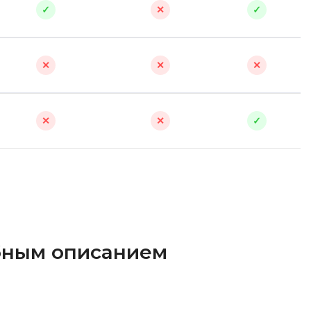
Q
✓
✕
✓
QGIS
ботка
Qt Creator
✕
✕
✕
X
XML
✕
✕
✓
U
UML
зработкой и IT
Y
ронами
Yandex Cloud
обным описанием