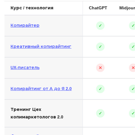
Курс / технология
ChatGPT
Midjou
Копирайтер
✓
✓
Креативный копирайтинг
✓
✓
UX-писатель
✕
✕
Копирайтинг от А до Я 2.0
✓
✓
Тренинг Цех
✓
✓
копимаркетологов 2.0