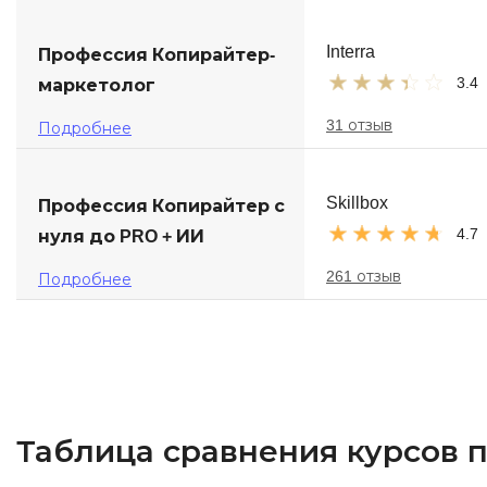
Interra
Профессия Копирайтер-
3.4
маркетолог
31 отзыв
Подробнее
Skillbox
Профессия Копирайтер с
4.7
нуля до PRO + ИИ
261 отзыв
Подробнее
Таблица сравнения курсов 