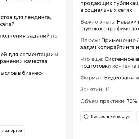
продающих публикаци
в социальных сетях
кстов для лендинга,
Важно знать:
Навыки 
цсетей
глубокого графическ
ыполнения заданий по
Плюсы:
Применение A
задач копирайтинга и
ей для сегментации и
Что еще:
Системное в
хранении качества
подготовки контента 
слов в бизнес-
Формат:
Видеозанятия 
Занятий:
11
Объем практики:
70%
Бессрочный доступ
я экспертов