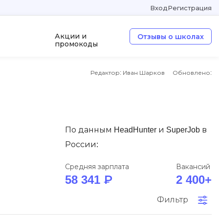
Вход
Регистрация
Акции и
Отзывы о школах
промокоды
Редактор: Иван Шарков
Обновлено:
а
ООП
Операционные системы
W
По данным HeadHunter и SuperJob в
Wordpress
России:
Webflow
Webpack
Средняя зарплата
Вакансий
58 341 ₽
2 400+
O
Фильтр
Oracle SQL
OSINT