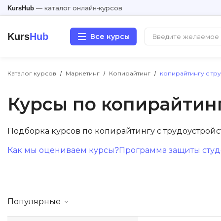
KursHub
— каталог онлайн-курсов
Kurs
Hub
Все курсы
Каталог курсов
Маркетинг
Копирайтинг
копирайтингу с тр
Разработка
Курсы по копирайтин
Маркетинг
Дизайн
Подборка курсов по копирайтингу с трудоустрой
Как мы оцениваем курсы?
Программа защиты студе
Аналитика
Менеджмент
Популярные
Иностранные языки