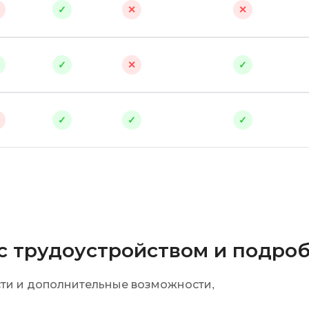
✓
✕
✕
N
Backend разработка
No-Code разра
Bootstrap
NestJS
✓
✕
✓
Bash
Nginx
Bubble
Nuxt.js
✓
✓
✓
0 ... 9
NoSQL
1C программирование
У
1С Битрикс
Управление ра
1С Администрирование
Управление д
P
О
 с трудоустройством и подр
сти и дополнительные возможности,