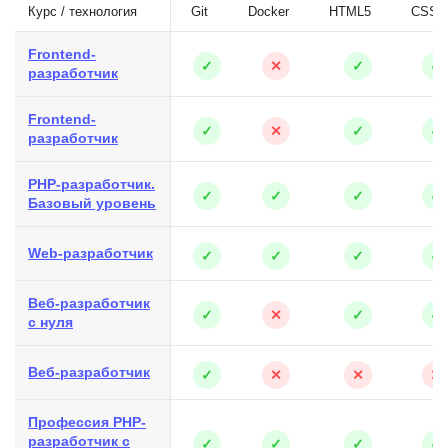
Курс / технология
Git
Docker
HTML5
CSS3
Frontend-
✓
✕
✓
✓
разработчик
Frontend-
✓
✕
✓
✓
разработчик
PHP-разработчик.
✓
✓
✓
✓
Базовый уровень
Web-разработчик
✓
✓
✓
✓
Веб-разработчик
✓
✕
✓
✓
с нуля
Веб-разработчик
✓
✕
✕
✕
Профессия PHP-
разработчик с
✓
✓
✓
✓