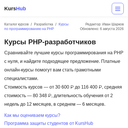
Kurs
Hub
Каталог курсов
Разработка
Курсы
Редактор: Иван Шарков
по программированию на PHP
Обновлено:
6 августа 2026
Курсы PHP-разработчиков
Сравнивайте лучшие курсы программирования на PHP
с нуля, и найдите подходящее предложение. Платные
онлайн-курсы помогут вам стать грамотными
Разработка
специалистами.
Стоимость курсов — от 30 600 ₽ до 116 400 ₽, средняя
Маркетинг
стоимость — 80 348 ₽, длительность обучения от 2
Дизайн
недель до 12 месяцев, в среднем — 6 месяцев.
Аналитика
Как мы оцениваем курсы?
Программа защиты студентов от KursHub
Менеджмент