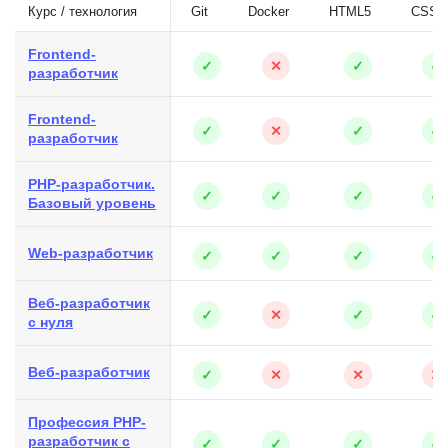
Курс / технология
Git
Docker
HTML5
CSS3
Frontend-
✓
✕
✓
✓
разработчик
Frontend-
✓
✕
✓
✓
разработчик
PHP-разработчик.
✓
✓
✓
✓
Базовый уровень
Web-разработчик
✓
✓
✓
✓
Веб-разработчик
✓
✕
✓
✓
с нуля
Веб-разработчик
✓
✕
✕
✕
Профессия PHP-
разработчик с
✓
✓
✓
✓