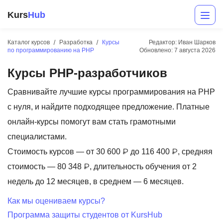
Kurs
Hub
Каталог курсов
Разработка
Курсы
Редактор: Иван Шарков
по программированию на PHP
Обновлено:
7 августа 2026
Курсы PHP-разработчиков
Сравнивайте лучшие курсы программирования на PHP
с нуля, и найдите подходящее предложение. Платные
онлайн-курсы помогут вам стать грамотными
Разработка
специалистами.
Стоимость курсов — от 30 600 ₽ до 116 400 ₽, средняя
Маркетинг
стоимость — 80 348 ₽, длительность обучения от 2
Дизайн
недель до 12 месяцев, в среднем — 6 месяцев.
Аналитика
Как мы оцениваем курсы?
Программа защиты студентов от KursHub
Менеджмент