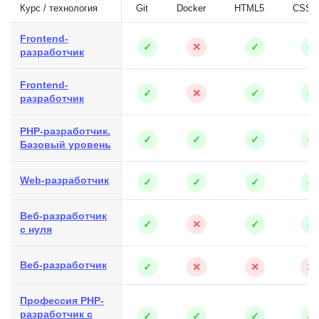
Курс / технология
Git
Docker
HTML5
CSS3
Frontend-
✓
✕
✓
✓
разработчик
Frontend-
✓
✕
✓
✓
разработчик
PHP-разработчик.
✓
✓
✓
✓
Базовый уровень
Web-разработчик
✓
✓
✓
✓
Веб-разработчик
✓
✕
✓
✓
с нуля
Веб-разработчик
✓
✕
✕
✕
Профессия PHP-
разработчик с
✓
✓
✓
✓