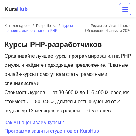
Kurs
Hub
Каталог курсов
Разработка
Курсы
Редактор: Иван Шарков
по программированию на PHP
Обновлено:
6 августа 2026
Курсы PHP-разработчиков
Сравнивайте лучшие курсы программирования на PHP
с нуля, и найдите подходящее предложение. Платные
онлайн-курсы помогут вам стать грамотными
Разработка
специалистами.
Стоимость курсов — от 30 600 ₽ до 116 400 ₽, средняя
Маркетинг
стоимость — 80 348 ₽, длительность обучения от 2
Дизайн
недель до 12 месяцев, в среднем — 6 месяцев.
Аналитика
Как мы оцениваем курсы?
Программа защиты студентов от KursHub
Менеджмент