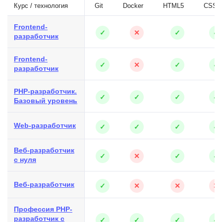
Курс / технология
Git
Docker
HTML5
CSS3
Frontend-
✓
✕
✓
✓
разработчик
Frontend-
✓
✕
✓
✓
разработчик
PHP-разработчик.
✓
✓
✓
✓
Базовый уровень
Web-разработчик
✓
✓
✓
✓
Веб-разработчик
✓
✕
✓
✓
с нуля
Веб-разработчик
✓
✕
✕
✕
Профессия PHP-
разработчик с
✓
✓
✓
✓