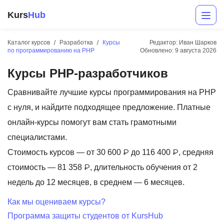
Kurs
Hub
Каталог курсов
Разработка
Курсы
Редактор: Иван Шарков
по программированию на PHP
Обновлено:
9 августа 2026
Курсы PHP-разработчиков
Сравнивайте лучшие курсы программирования на PHP
с нуля, и найдите подходящее предложение. Платные
онлайн-курсы помогут вам стать грамотными
Разработка
специалистами.
Стоимость курсов — от 30 600 ₽ до 116 400 ₽, средняя
Маркетинг
стоимость — 81 358 ₽, длительность обучения от 2
Дизайн
недель до 12 месяцев, в среднем — 6 месяцев.
Аналитика
Как мы оцениваем курсы?
Программа защиты студентов от KursHub
Менеджмент