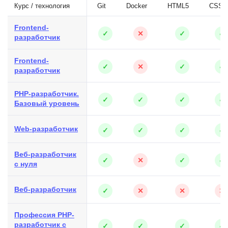
Курс / технология
Git
Docker
HTML5
CSS3
Frontend-
✓
✕
✓
✓
разработчик
Frontend-
✓
✕
✓
✓
разработчик
PHP-разработчик.
✓
✓
✓
✓
Базовый уровень
Web-разработчик
✓
✓
✓
✓
Веб-разработчик
✓
✕
✓
✓
с нуля
Веб-разработчик
✓
✕
✕
✕
Профессия PHP-
разработчик с
✓
✓
✓
✓