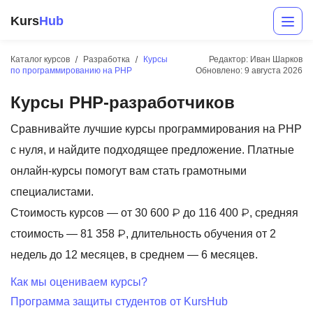
Kurs
Hub
Каталог курсов
Разработка
Курсы
Редактор: Иван Шарков
по программированию на PHP
Обновлено:
9 августа 2026
Курсы PHP-разработчиков
Сравнивайте лучшие курсы программирования на PHP
с нуля, и найдите подходящее предложение. Платные
онлайн-курсы помогут вам стать грамотными
Разработка
специалистами.
Стоимость курсов — от 30 600 ₽ до 116 400 ₽, средняя
Маркетинг
стоимость — 81 358 ₽, длительность обучения от 2
Дизайн
недель до 12 месяцев, в среднем — 6 месяцев.
Аналитика
Как мы оцениваем курсы?
Программа защиты студентов от KursHub
Менеджмент