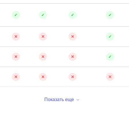
✓
✓
✓
✓
✕
✕
✕
✓
✕
✕
✕
✓
✕
✕
✕
✕
Показать еще