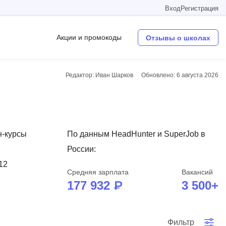
Вход
Регистрация
Акции и промокоды
Отзывы о школах
Редактор: Иван Шарков
Обновлено:
6 августа 2026
Операционные системы
W
Wordpress
н-курсы
По данным HeadHunter и SuperJob в
Webflow
России:
Webpack
12
Средняя зарплата
Вакансий
O
177 932 ₽
3 500+
Oracle SQL
OSINT
в
Фильтр
Objective-C