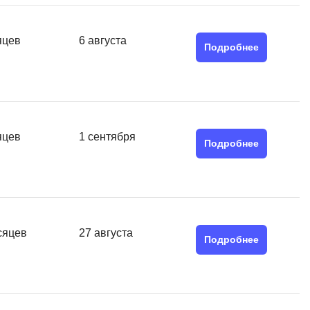
Я
Язык SQL
яцев
6 августа
Подробнее
К
Кибербезопасность
Компьютерное зрение
Компьютерные сети
яцев
1 сентября
Подробнее
G
Groovy
GitLab
сяцев
27 августа
Godot
Подробнее
 архитектура
S
Scala
р