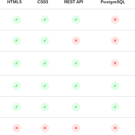
HTML5
CSS3
REST API
PostgreSQL
✓
✓
✓
✕
✓
✓
✕
✕
✓
✓
✓
✕
✓
✓
✓
✓
✓
✓
✓
✓
✕
✕
✕
✕