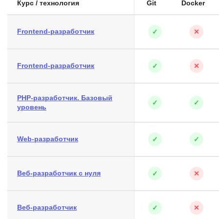
Курс / технология
Git
Docker
Frontend-разработчик
✓
✕
Frontend-разработчик
✓
✕
PHP-разработчик. Базовый
✓
✓
уровень
Web-разработчик
✓
✓
Веб-разработчик с нуля
✓
✕
Веб-разработчик
✓
✕