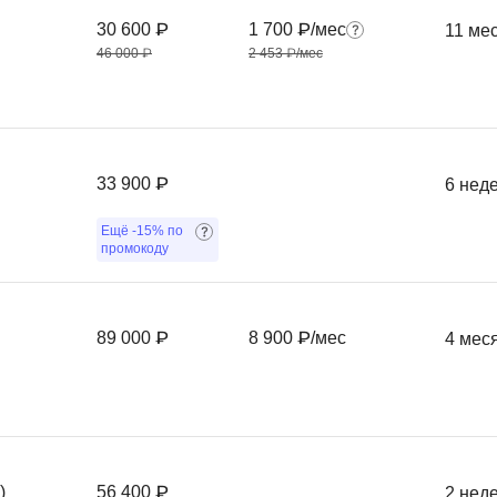
Frontend-разработка
А
30 600 ₽
1 700 ₽/мес
11 ме
FullStack-разработка
46 000 ₽
2 453 ₽/мес
Автоматизация 
Flask
Алгоритмы и стр
FastAPI
Администрирова
D
Архитектор ПО
33 900 ₽
6 нед
DevOps
Администрирова
Ещё
-15%
по
Docker
промокоду
Б
Dart
Белый хакер
Drupal
89 000 ₽
8 900 ₽/мес
4 мес
Базы данных
DataLens
Блокчейн
Delphi
N
B
No-Code разраб
Backend разработка
)
56 400 ₽
2 нед