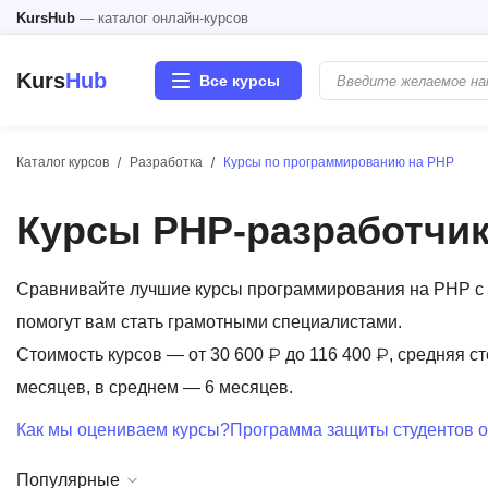
KursHub
— каталог онлайн-курсов
Kurs
Hub
Все курсы
Каталог курсов
Разработка
Курсы по программированию на PHP
Разработка
Курсы PHP-разработчи
Маркетинг
Дизайн
Сравнивайте лучшие курсы программирования на PHP с 
помогут вам стать грамотными специалистами.
Аналитика
Стоимость курсов — от 30 600 ₽ до 116 400 ₽, средняя ст
месяцев, в среднем — 6 месяцев.
Менеджмент
Как мы оцениваем курсы?
Программа защиты студентов о
Иностранные языки
Популярные