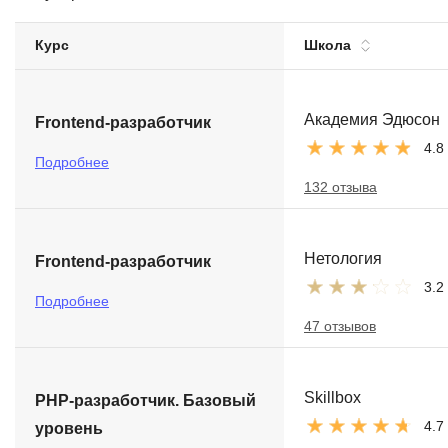
Soft Skills
Курс
Школа
ДПО
Академия Эдюсон
Frontend-разработчик
Детям
4.8
Подробнее
132 отзыва
Нетология
Frontend-разработчик
3.2
Подробнее
47 отзывов
Skillbox
PHP-разработчик. Базовый
4.7
уровень