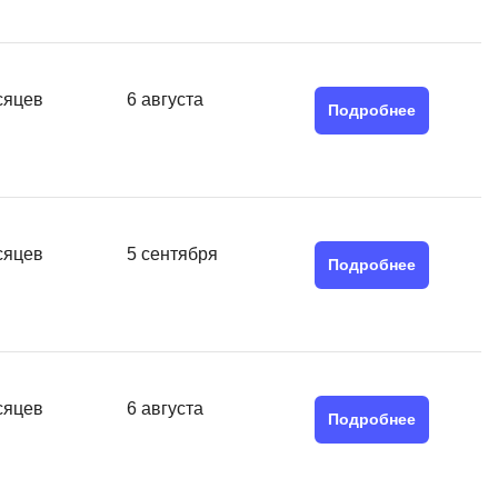
MATLAB
ony
MS SQL
сяцев
6 августа
C
Подробнее
Cisco
CI/CD
CentOS
сяцев
5 сентября
ClickHouse
Подробнее
П
ка
Пентест
Промпт инжиниринг
de
сяцев
6 августа
Подробнее
Программная инженерия
Парсинг