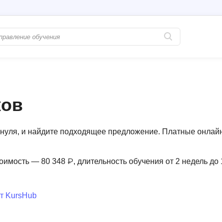
Популярные
PostgreSQL
Python-разработка
Pascal
ков
Java-разработка
Postman
QA-тестирование
Perl
нуля, и найдите подходящее предложение. Платные онлай
Информационная безопасность
Powershell
Разработка на языке C#
PyQt
оимость — 80 348 ₽, длительность обучения от 2 недель до 
Системное администрирование
Prometheus
Golang-разработка
т KursHub
С
В
Создание сайто