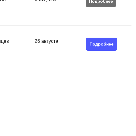
Подробнее
QGIS
Qt Creator
X
XML
яцев
26 августа
Подробнее
U
аботкой и IT
UML
нами
Y
Yandex Cloud