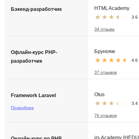
HTML Academy
Бэкенд-разработчик
3.6
34 отзыва
Бруноям
Офлайн-курс PHP-
4.6
разработчик
37 отзывов
Otus
Framework Laravel
3.4
Подробнее
76 отзывов
irs.Academy (HEDU
Онлайн-курс по PHP