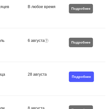
SRE
сяцев
В любое время
Selenium
Подробнее
тестирования
Solidity
уктуры данных
Н
ние Windows
Нагрузочное тестирование
ель
6 августа
Подробнее
Д
ние PostgreSQL
Дизайнер верстальщик
Х
Хранилища данных
яца
28 августа
Подробнее
E
Elasticsearch
отка
Q
ели
8 августа