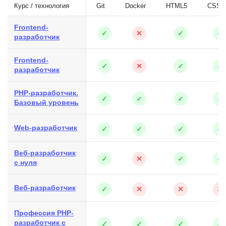
Курс / технология
Git
Docker
HTML5
CSS3
Frontend-
✓
✕
✓
✓
разработчик
Frontend-
✓
✕
✓
✓
разработчик
PHP-разработчик.
✓
✓
✓
✓
Базовый уровень
Web-разработчик
✓
✓
✓
✓
Веб-разработчик
✓
✕
✓
✓
с нуля
Веб-разработчик
✓
✕
✕
✕
Профессия PHP-
разработчик с
✓
✓
✓
✓