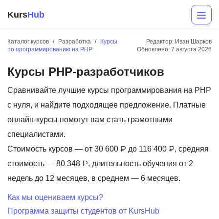
Kurs
Hub
Каталог курсов
Разработка
Курсы
Редактор: Иван Шарков
по программированию на PHP
Обновлено:
7 августа 2026
Курсы PHP-разработчиков
Сравнивайте лучшие курсы программирования на PHP
с нуля, и найдите подходящее предложение. Платные
онлайн-курсы помогут вам стать грамотными
Разработка
специалистами.
Стоимость курсов — от 30 600 ₽ до 116 400 ₽, средняя
Маркетинг
стоимость — 80 348 ₽, длительность обучения от 2
Дизайн
недель до 12 месяцев, в среднем — 6 месяцев.
Аналитика
Как мы оцениваем курсы?
Программа защиты студентов от KursHub
Менеджмент