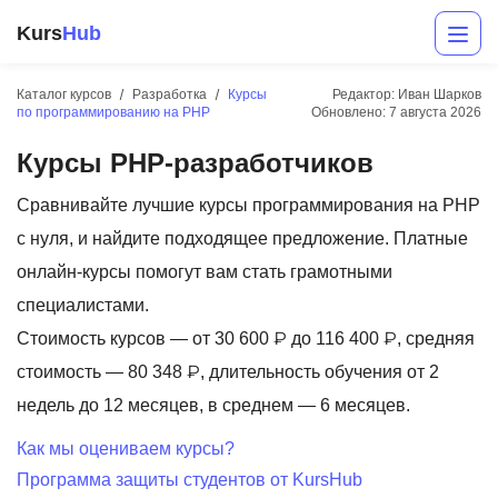
Kurs
Hub
Каталог курсов
Разработка
Курсы
Редактор: Иван Шарков
по программированию на PHP
Обновлено:
7 августа 2026
Курсы PHP-разработчиков
Сравнивайте лучшие курсы программирования на PHP
с нуля, и найдите подходящее предложение. Платные
онлайн-курсы помогут вам стать грамотными
Разработка
специалистами.
Стоимость курсов — от 30 600 ₽ до 116 400 ₽, средняя
Маркетинг
стоимость — 80 348 ₽, длительность обучения от 2
Дизайн
недель до 12 месяцев, в среднем — 6 месяцев.
Аналитика
Как мы оцениваем курсы?
Программа защиты студентов от KursHub
Менеджмент