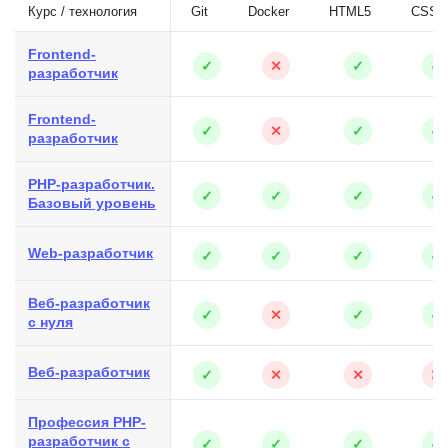
Курс / технология
Git
Docker
HTML5
CSS3
Frontend-
✓
✕
✓
✓
разработчик
Frontend-
✓
✕
✓
✓
разработчик
PHP-разработчик.
✓
✓
✓
✓
Базовый уровень
Web-разработчик
✓
✓
✓
✓
Веб-разработчик
✓
✕
✓
✓
с нуля
Веб-разработчик
✓
✕
✕
✕
Профессия PHP-
разработчик с
✓
✓
✓
✓