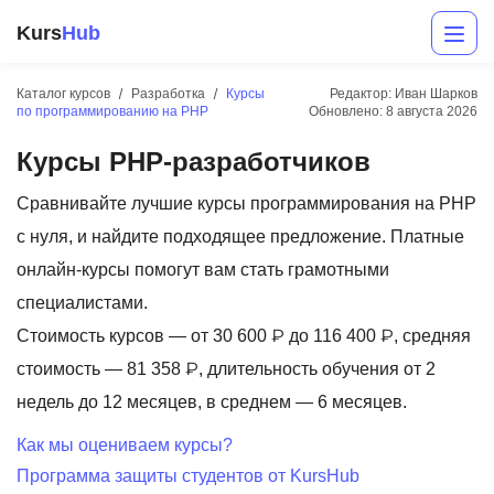
Kurs
Hub
Каталог курсов
Разработка
Курсы
Редактор: Иван Шарков
по программированию на PHP
Обновлено:
8 августа 2026
Курсы PHP-разработчиков
Сравнивайте лучшие курсы программирования на PHP
с нуля, и найдите подходящее предложение. Платные
онлайн-курсы помогут вам стать грамотными
Разработка
специалистами.
Стоимость курсов — от 30 600 ₽ до 116 400 ₽, средняя
Маркетинг
стоимость — 81 358 ₽, длительность обучения от 2
Дизайн
недель до 12 месяцев, в среднем — 6 месяцев.
Аналитика
Как мы оцениваем курсы?
Программа защиты студентов от KursHub
Менеджмент