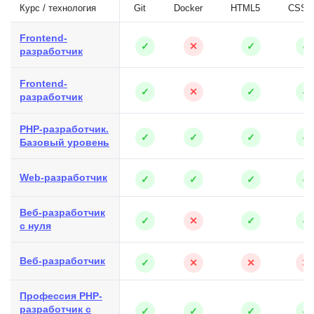
Курс / технология
Git
Docker
HTML5
CSS3
Frontend-
✓
✕
✓
✓
разработчик
Frontend-
✓
✕
✓
✓
разработчик
PHP-разработчик.
✓
✓
✓
✓
Базовый уровень
Web-разработчик
✓
✓
✓
✓
Веб-разработчик
✓
✕
✓
✓
с нуля
Веб-разработчик
✓
✕
✕
✕
Профессия PHP-
разработчик с
✓
✓
✓
✓