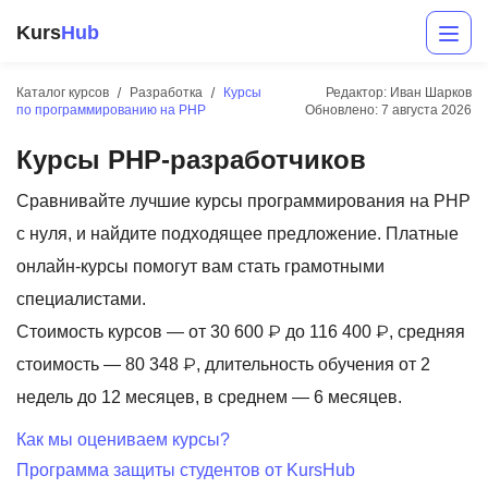
Kurs
Hub
Каталог курсов
Разработка
Курсы
Редактор: Иван Шарков
по программированию на PHP
Обновлено:
7 августа 2026
Курсы PHP-разработчиков
Сравнивайте лучшие курсы программирования на PHP
с нуля, и найдите подходящее предложение. Платные
онлайн-курсы помогут вам стать грамотными
Разработка
специалистами.
Стоимость курсов — от 30 600 ₽ до 116 400 ₽, средняя
Маркетинг
стоимость — 80 348 ₽, длительность обучения от 2
Дизайн
недель до 12 месяцев, в среднем — 6 месяцев.
Аналитика
Как мы оцениваем курсы?
Программа защиты студентов от KursHub
Менеджмент