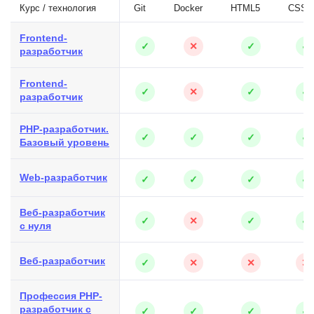
Курс / технология
Git
Docker
HTML5
CSS3
Frontend-
✓
✕
✓
✓
разработчик
Frontend-
✓
✕
✓
✓
разработчик
PHP-разработчик.
✓
✓
✓
✓
Базовый уровень
Web-разработчик
✓
✓
✓
✓
Веб-разработчик
✓
✕
✓
✓
с нуля
Веб-разработчик
✓
✕
✕
✕
Профессия PHP-
разработчик с
✓
✓
✓
✓