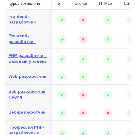
Курс / технология
Git
Docker
HTML5
CSS3
Frontend-
✓
✕
✓
✓
разработчик
Frontend-
✓
✕
✓
✓
разработчик
PHP-разработчик.
✓
✓
✓
✓
Базовый уровень
Web-разработчик
✓
✓
✓
✓
Веб-разработчик
✓
✕
✓
✓
с нуля
Веб-разработчик
✓
✕
✕
✕
Профессия PHP-
разработчик с
✓
✓
✓
✓