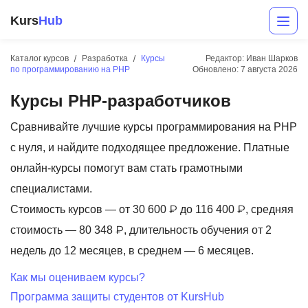
Kurs
Hub
Каталог курсов
Разработка
Курсы
Редактор: Иван Шарков
по программированию на PHP
Обновлено:
7 августа 2026
Курсы PHP-разработчиков
Сравнивайте лучшие курсы программирования на PHP
с нуля, и найдите подходящее предложение. Платные
онлайн-курсы помогут вам стать грамотными
Разработка
специалистами.
Стоимость курсов — от 30 600 ₽ до 116 400 ₽, средняя
Маркетинг
стоимость — 80 348 ₽, длительность обучения от 2
Дизайн
недель до 12 месяцев, в среднем — 6 месяцев.
Аналитика
Как мы оцениваем курсы?
Программа защиты студентов от KursHub
Менеджмент