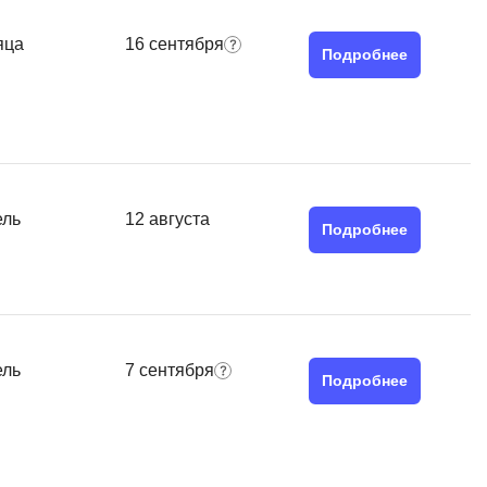
QGIS
яца
16 сентября
Qt Creator
Подробнее
X
XML
U
аботкой и IT
ель
12 августа
UML
Подробнее
нами
Y
Yandex Cloud
ель
7 сентября
Подробнее