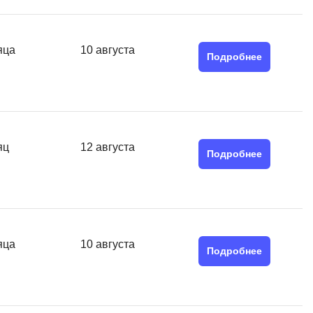
SRE
Selenium
тестирования
Solidity
яца
10 августа
Подробнее
уктуры данных
Н
ние Windows
Нагрузочное тестирование
Д
ние PostgreSQL
яц
12 августа
Подробнее
Дизайнер верстальщик
Х
Хранилища данных
E
яца
10 августа
Подробнее
Elasticsearch
отка
Q