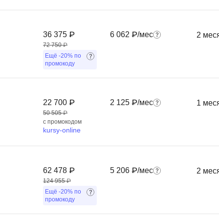
Frontend-разработка
А
FullStack-разработка
Автоматизация 
36 375 ₽
6 062 ₽/мес
2 мес
Flask
72 750 ₽
Алгоритмы и стр
FastAPI
Ещё
-20%
по
Администрирова
промокоду
D
Архитектор ПО
DevOps
Администрирова
22 700 ₽
2 125 ₽/мес
1 мес
Docker
50 505 ₽
Б
с промокодом
Dart
kursy-online
Белый хакер
Drupal
Базы данных
DataLens
Блокчейн
62 478 ₽
5 206 ₽/мес
2 мес
Delphi
124 955 ₽
N
Ещё
-20%
по
B
промокоду
No-Code разраб
Backend разработка