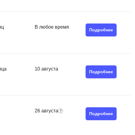
MATLAB
ony
MS SQL
яц
В любое время
C
Подробнее
Cisco
CI/CD
CentOS
яца
10 августа
ClickHouse
Подробнее
П
ка
Пентест
Промпт инжиниринг
de
26 августа
Подробнее
Программная инженерия
Парсинг