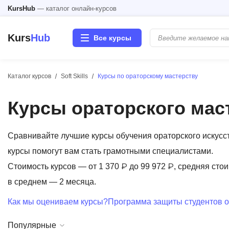
KursHub
— каталог онлайн-курсов
Kurs
Hub
Все курсы
Каталог курсов
Soft Skills
Курсы по ораторскому мастерству
Разработка
Курсы ораторского мас
Маркетинг
Дизайн
Сравнивайте лучшие курсы обучения ораторского искусс
курсы помогут вам стать грамотными специалистами.
Аналитика
Стоимость курсов — от 1 370 ₽ до 99 972 ₽, средняя стои
в среднем — 2 месяца.
Менеджмент
Как мы оцениваем курсы?
Программа защиты студентов о
Иностранные языки
Популярные