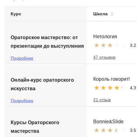
Soft Skills
Курс
Школа
ДПО
Нетология
Ораторское мастерство: от
Детям
3.2
презентации до выступления
47 отзывов
Подробнее
Король говорит!
Онлайн-курс ораторского
4.3
искусства
21 отзыв
Подробнее
Bonnie&Slide
Курсы Ораторского
3.5
мастерства