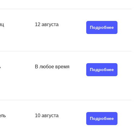
Я
Язык SQL
яц
12 августа
К
Подробнее
Кибербезопасность
Компьютерное зрение
Компьютерные сети
ь
В любое время
Подробнее
G
Groovy
GitLab
Godot
 архитектура
ель
10 августа
S
Подробнее
Scala
р