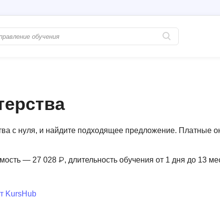
Популярные
PostgreSQL
Python-разработка
Pascal
терства
Java-разработка
Postman
QA-тестирование
Perl
тва с нуля, и найдите подходящее предложение. Платные о
Информационная безопасность
Powershell
Разработка на языке C#
PyQt
мость — 27 028 ₽, длительность обучения от 1 дня до 13 ме
Системное администрирование
Prometheus
Golang-разработка
т KursHub
С
В
Создание сайто