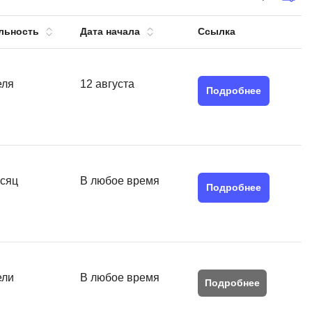
тов
OpenStack
льность
Дата начала
Ссылка
р
OpenCart
нет магазина
Z
еля
12 августа
стрирование
Подробнее
Zabbix
H
tJS
Hadoop
go
есяц
В любое время
M
js
Подробнее
MS Access
ng
MongoDB
lar
MySQL
el
ели
В любое время
Microsoft Azure
er
Подробнее
MODX
s