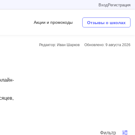
Вход
Регистрация
Акции и промокоды
Отзывы о школах
Редактор: Иван Шарков
Обновлено:
9 августа 2026
Операционные системы
W
Wordpress
нлайн-
Webflow
Webpack
сяцев,
O
Oracle SQL
OSINT
в
Фильтр
Objective-C