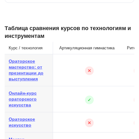
Таблица сравнения курсов по технологиям и
инструментам
Курс / технология
Артикуляционная гимнастика
Ритор
Ораторское
мастерство: от
✕
презентации до
выступления
Онлайн-курс
ораторского
✓
искусства
Ораторское
✕
искусство