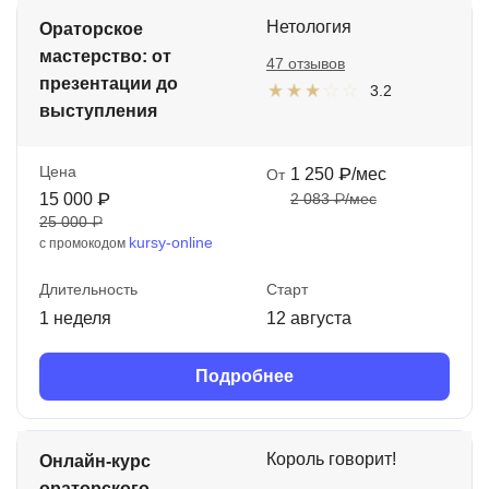
Нетология
Иностранные языки
Ораторское
мастерство: от
47 отзывов
Soft Skills
презентации до
3.2
выступления
ДПО
Детям
Цена
1 250 ₽/мес
От
15 000 ₽
2 083 ₽/мес
Акции и промокоды
25 000 ₽
kursy-online
с промокодом
Рейтинг онлайн-школ
Длительность
Старт
1 неделя
12 августа
Подробнее
Король говорит!
Онлайн-курс
ораторского