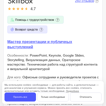
260 отзывов
4.7
Помощь с трудоустройством
Возврат средств
Мастер презентации и публичных
выступлений
Особенности:
PowerPoint, Keynote, Google Slides,
Storytelling, Визуализация данных, Ораторское
мастерство. Техническая работа над структурой контента
и визуальной архитектурой
Для кого:
Офисные сотрудники и руководители проектов с
потребностью в структурировании больших объемов
Мы используем cookies: необходимые — для работы сайта, а дополнительные —
данных для оперативной отчетности или внешних
для аналитики и улучшения сервиса. Можно принять все cookies, отклонить
коммуникаций
дополнительные или оставить только необходимые.
Подробнее
Принять все
Только необходимые
Отклонить
Результат:
Pitch deck, аналитическая отчетная
презентация, визуализированный бизнес-кейс с