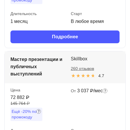
промокоду
Длительность
Старт
1 месяц
В любое время
Подробнее
Skillbox
Мастер презентации и
публичных
260 отзывов
выступлений
4.7
Цена
3 037 ₽/мес
От
72 882 ₽
145 764 ₽
Ещё
-20%
по
промокоду