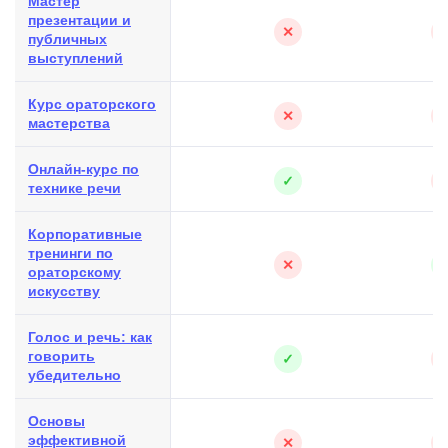
Мастер
презентации и
✕
публичных
выступлений
Курс ораторского
✕
мастерства
Онлайн-курс по
✓
технике речи
Корпоративные
тренинги по
✕
ораторскому
искусству
Голос и речь: как
говорить
✓
убедительно
Основы
эффективной
✕