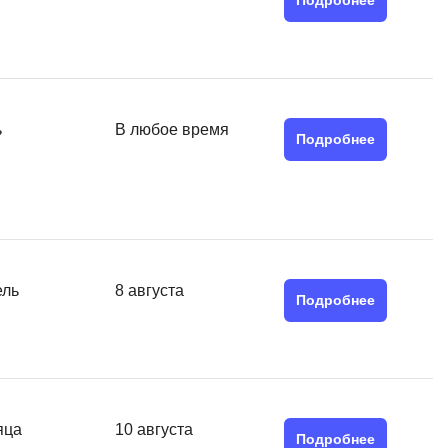
Подробнее
Я
Язык SQL
К
Кибербезопасность
ь
В любое время
Подробнее
Компьютерное зрение
Компьютерные сети
G
Groovy
ель
8 августа
Подробнее
GitLab
Godot
 архитектура
S
Scala
яца
10 августа
р
Подробнее