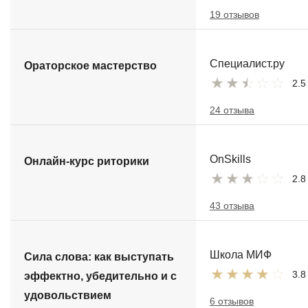
19 отзывов
Специалист.ру
Ораторское мастерство
2.5
24 отзыва
OnSkills
Онлайн-курс риторики
2.8
43 отзыва
Школа МИФ
Сила слова: как выступать
3.8
эффектно, убедительно и с
удовольствием
6 отзывов