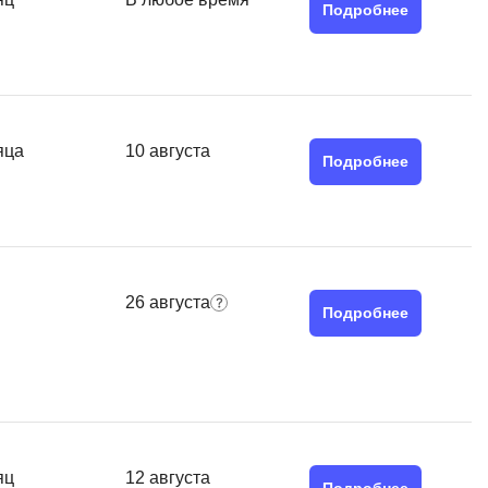
Подробнее
MATLAB
ony
MS SQL
C
Cisco
яца
10 августа
Подробнее
CI/CD
CentOS
ClickHouse
26 августа
П
ка
Подробнее
Пентест
Промпт инжиниринг
de
Программная инженерия
Парсинг
яц
12 августа