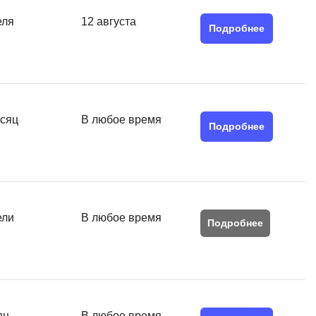
тов
еля
12 августа
OpenStack
Подробнее
р
OpenCart
нет магазина
Z
стрирование
Zabbix
есяц
В любое время
Подробнее
H
tJS
Hadoop
go
M
js
MS Access
ng
ели
В любое время
Подробнее
MongoDB
lar
MySQL
el
Microsoft Azure
er
MODX
s
яц
В любое время