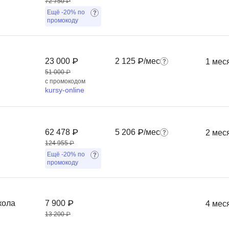
72 750 ₽
Frontend-разработка
Ещё
-20%
по
А
FullStack-разработка
промокоду
Автоматизация 
Flask
Алгоритмы и стр
FastAPI
23 000 ₽
2 125 ₽/мес
1 мес
Администрирова
51 000 ₽
D
с промокодом
Архитектор ПО
kursy-online
DevOps
Администрирова
Docker
Б
Dart
62 478 ₽
5 206 ₽/мес
2 мес
Белый хакер
124 955 ₽
Drupal
Ещё
-20%
по
Базы данных
промокоду
DataLens
Блокчейн
Delphi
N
кола
7 900 ₽
4 мес
B
No-Code разраб
13 200 ₽
Backend разработка