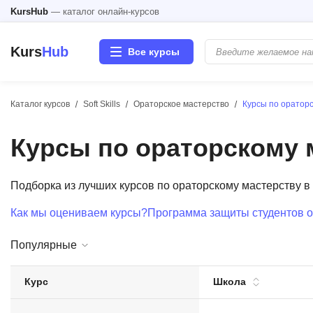
KursHub
— каталог онлайн-курсов
Kurs
Hub
Все курсы
Каталог курсов
Soft Skills
Ораторское мастерство
Курсы по оратор
Разработка
Курсы по ораторскому 
Маркетинг
Дизайн
Подборка из лучших курсов по ораторскому мастерству 
Как мы оцениваем курсы?
Программа защиты студентов о
Аналитика
Популярные
Менеджмент
Курс
Школа
Иностранные языки