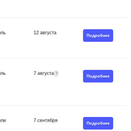
QGIS
Qt Creator
X
ель
12 августа
Подробнее
XML
U
аботкой и IT
UML
нами
Y
ель
7 августа
Подробнее
Yandex Cloud
ели
7 сентября
Подробнее