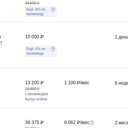
34 600 ₽
Ruby
Разработка на языке C и C++
Ещё
-9%
по
RabbitMQ
промокоду
Разработка на Kotlin
React Native
Разработка игр на Unreal Engine
L
Работа с GIT
р
10 000 ₽
1 ден
!
Linux
Разработка на языке Swift
Ещё
-5%
по
промокоду
LibGDX
Реверс инжиниринг
Робототехника для взрослых
K
Ручное тестирование
Kubernetes
13 200 ₽
1 100 ₽/мес
6 нед
I
22 000 ₽
М
с промокодом
iOS разработка
kursy-online
Микросервисная
IoT
Т
F
36 375 ₽
6 062 ₽/мес
2 мес
Тестирование иг