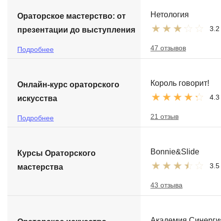
Soft Skills
Нетология
Ораторское мастерство: от
3.2
презентации до выступления
ДПО
47 отзывов
Подробнее
Детям
Король говорит!
Онлайн-курс ораторского
4.3
искусства
21 отзыв
Подробнее
Bonnie&Slide
Курсы Ораторского
3.5
мастерства
43 отзыва
Академия Синерги