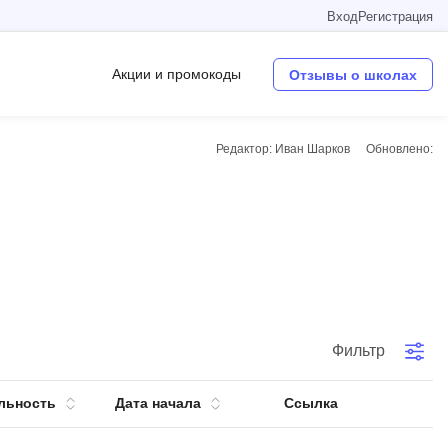
Вход
Регистрация
Акции и промокоды
Отзывы о школах
Редактор: Иван Шарков
Обновлено:
Операционные системы
W
Wordpress
Webflow
Webpack
O
Фильтр
Oracle SQL
льность
Дата начала
Ссылка
OSINT
в
Objective-C