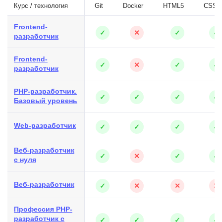
Курс / технология
Git
Docker
HTML5
CSS3
Frontend-
✓
✕
✓
✓
разработчик
Frontend-
✓
✕
✓
✓
разработчик
PHP-разработчик.
✓
✓
✓
✓
Базовый уровень
Web-разработчик
✓
✓
✓
✓
Веб-разработчик
✓
✕
✓
✓
с нуля
Веб-разработчик
✓
✕
✕
✕
Профессия PHP-
разработчик с
✓
✓
✓
✓