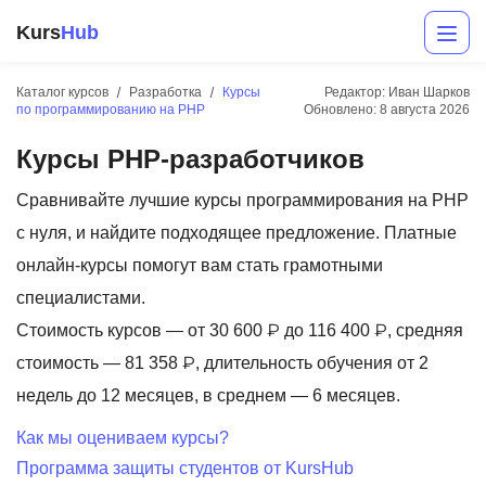
Kurs
Hub
Каталог курсов
Разработка
Курсы
Редактор: Иван Шарков
по программированию на PHP
Обновлено:
8 августа 2026
Курсы PHP-разработчиков
Сравнивайте лучшие курсы программирования на PHP
с нуля, и найдите подходящее предложение. Платные
онлайн-курсы помогут вам стать грамотными
Разработка
специалистами.
Стоимость курсов — от 30 600 ₽ до 116 400 ₽, средняя
Маркетинг
стоимость — 81 358 ₽, длительность обучения от 2
Дизайн
недель до 12 месяцев, в среднем — 6 месяцев.
Аналитика
Как мы оцениваем курсы?
Программа защиты студентов от KursHub
Менеджмент