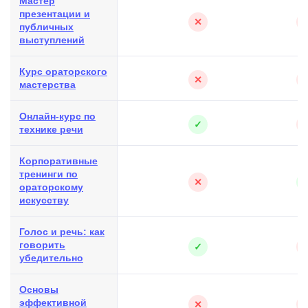
Мастер
презентации и
✕
публичных
выступлений
Курс ораторского
✕
мастерства
Онлайн-курс по
✓
технике речи
Корпоративные
тренинги по
✕
ораторскому
искусству
Голос и речь: как
говорить
✓
убедительно
Основы
эффективной
✕