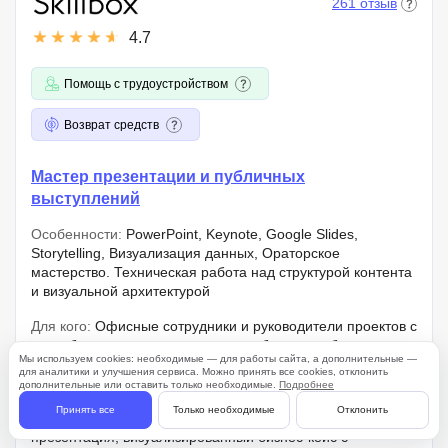
261 отзыв
4.7
Помощь с трудоустройством
Возврат средств
Мастер презентации и публичных
выступлений
Особенности:
PowerPoint, Keynote, Google Slides,
Storytelling, Визуализация данных, Ораторское
мастерство. Техническая работа над структурой контента
и визуальной архитектурой
Для кого:
Офисные сотрудники и руководители проектов с
потребностью в структурировании больших объемов
Мы используем cookies: необходимые — для работы сайта, а дополнительные —
данных для оперативной отчетности или внешних
для аналитики и улучшения сервиса. Можно принять все cookies, отклонить
коммуникаций
дополнительные или оставить только необходимые.
Подробнее
Принять все
Только необходимые
Отклонить
Результат:
Pitch deck, аналитическая отчетная
презентация, визуализированный бизнес-кейс с