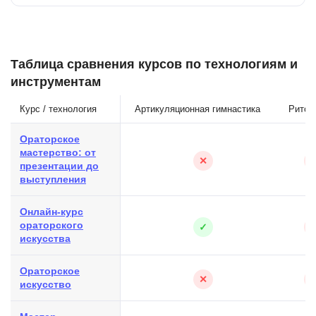
Таблица сравнения курсов по технологиям и
инструментам
Курс / технология
Артикуляционная гимнастика
Ритор
Ораторское
мастерство: от
✕
презентации до
выступления
Онлайн-курс
ораторского
✓
искусства
Ораторское
✕
искусство