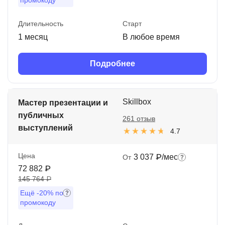
промокоду
Длительность
Старт
1 месяц
В любое время
Подробнее
Skillbox
Мастер презентации и
публичных
261 отзыв
выступлений
4.7
Цена
3 037 ₽/мес
От
72 882 ₽
145 764 ₽
Ещё
-20%
по
промокоду