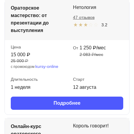
Нетология
Иностранные языки
Ораторское
мастерство: от
47 отзывов
Soft Skills
презентации до
3.2
выступления
ДПО
Детям
Цена
1 250 ₽/мес
От
15 000 ₽
2 083 ₽/мес
Акции и промокоды
25 000 ₽
kursy-online
с промокодом
Рейтинг онлайн-школ
Длительность
Старт
1 неделя
12 августа
Подробнее
Король говорит!
Онлайн-курс
ораторского