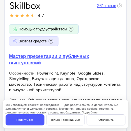
261 отзыв
4.7
Помощь с трудоустройством
Возврат средств
Мастер презентации и публичных
выступлений
Особенности:
PowerPoint, Keynote, Google Slides,
Storytelling, Визуализация данных, Ораторское
мастерство. Техническая работа над структурой контента
и визуальной архитектурой
Для кого:
Офисные сотрудники и руководители проектов с
Мы используем cookies: необходимые — для работы сайта, а дополнительные —
потребностью в структурировании больших объемов
для аналитики и улучшения сервиса. Можно принять все cookies, отклонить
данных для оперативной отчетности или внешних
дополнительные или оставить только необходимые.
Подробнее
коммуникаций
Принять все
Только необходимые
Отклонить
Результат:
Pitch deck, аналитическая отчетная