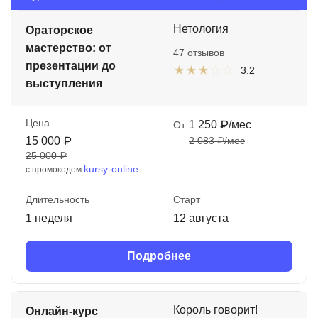
Иностранные языки
Нетология
Ораторское
Soft Skills
мастерство: от
47 отзывов
презентации до
3.2
ДПО
выступления
Детям
Цена
1 250 ₽/мес
От
Акции и промокоды
15 000 ₽
2 083 ₽/мес
25 000 ₽
Рейтинг онлайн-школ
kursy-online
с промокодом
Длительность
Старт
1 неделя
12 августа
Подробнее
Король говорит!
Онлайн-курс