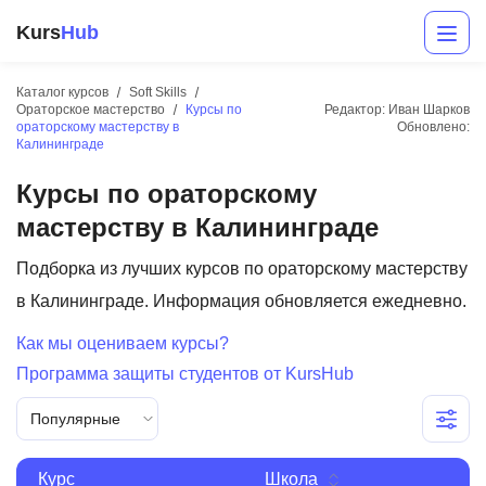
Kurs
Hub
Каталог курсов
Soft Skills
Ораторское мастерство
Курсы по
Редактор: Иван Шарков
ораторскому мастерству в
Обновлено:
Калининграде
Курсы по ораторскому
мастерству в Калининграде
Подборка из лучших курсов по ораторскому мастерству
Разработка
в Калининграде. Информация обновляется ежедневно.
Маркетинг
Как мы оцениваем курсы?
Программа защиты студентов от KursHub
Дизайн
Популярные
Аналитика
Менеджмент
Курс
Школа