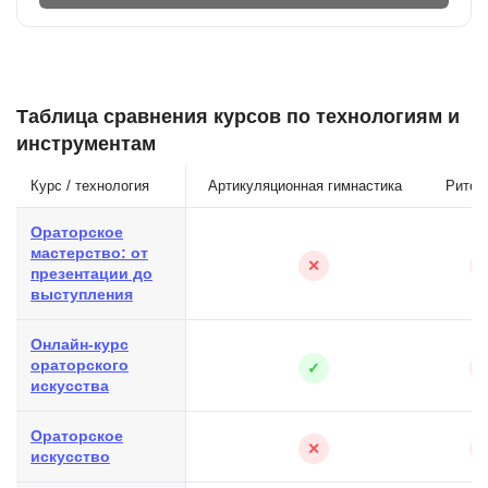
Таблица сравнения курсов по технологиям и
инструментам
Курс / технология
Артикуляционная гимнастика
Ритор
Ораторское
мастерство: от
✕
презентации до
выступления
Онлайн-курс
ораторского
✓
искусства
Ораторское
✕
искусство