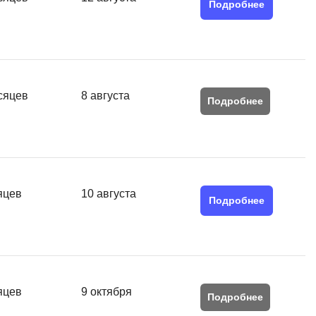
Подробнее
QGIS
Qt Creator
X
XML
сяцев
8 августа
Подробнее
U
аботкой и IT
UML
нами
Y
яцев
10 августа
Yandex Cloud
Подробнее
яцев
9 октября
Подробнее