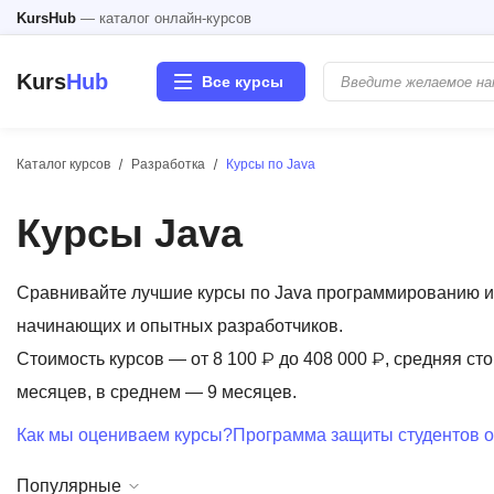
KursHub
— каталог онлайн-курсов
Kurs
Hub
Все курсы
Каталог курсов
Разработка
Курсы по Java
Разработка
Курсы Java
Маркетинг
Дизайн
Сравнивайте лучшие курсы по Java программированию и 
начинающих и опытных разработчиков.
Аналитика
Стоимость курсов — от 8 100 ₽ до 408 000 ₽, средняя сто
месяцев, в среднем — 9 месяцев.
Менеджмент
Как мы оцениваем курсы?
Программа защиты студентов о
Иностранные языки
Популярные