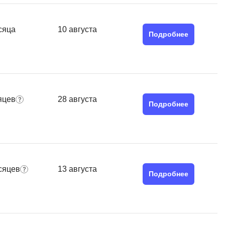
Я
Язык SQL
сяца
10 августа
Подробнее
К
Кибербезопасность
Компьютерное зрение
Компьютерные сети
яцев
28 августа
Подробнее
G
Groovy
GitLab
сяцев
13 августа
Godot
Подробнее
 архитектура
S
Scala
р