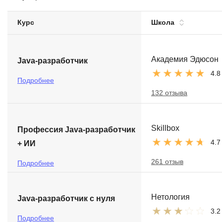
Soft Skills
Курс
Школа
ДПО
Академия Эдюсон
Java-разработчик
Детям
4.8
Подробнее
132 отзыва
Skillbox
Профессия Java-разработчик
4.7
+ ИИ
261 отзыв
Подробнее
Нетология
Java-разработчик с нуля
3.2
Подробнее