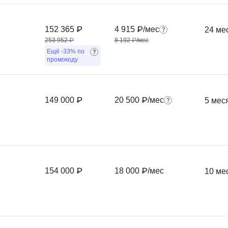
Ruby
Разработка на языке C и C++
RabbitMQ
152 365 ₽
4 915 ₽/мес
24 ме
Разработка на Kotlin
253 952 ₽
8 192 ₽/мес
React Native
Разработка игр на Unreal Engine
Ещё
-33%
по
промокоду
L
Работа с GIT
Linux
Разработка на языке Swift
LibGDX
Реверс инжиниринг
149 000 ₽
20 500 ₽/мес
5 мес
Робототехника для взрослых
K
Ручное тестирование
Kubernetes
I
М
154 000 ₽
18 000 ₽/мес
10 ме
iOS разработка
Микросервисная
IoT
Т
F
Тестирование иг