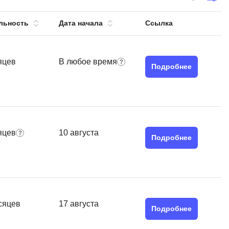
тов
OpenStack
льность
Дата начала
Ссылка
р
OpenCart
нет магазина
Z
яцев
В любое время
стрирование
Подробнее
Zabbix
H
tJS
Hadoop
go
яцев
10 августа
M
js
Подробнее
MS Access
ng
MongoDB
lar
MySQL
el
сяцев
17 августа
Microsoft Azure
er
Подробнее
MODX
s