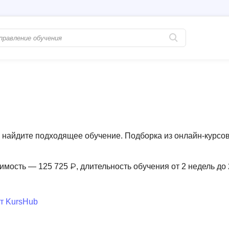
Популярные
PostgreSQL
Python-разработка
Pascal
Java-разработка
Postman
QA-тестирование
Perl
найдите подходящее обучение. Подборка из онлайн-курсов
Информационная безопасность
Powershell
Разработка на языке C#
PyQt
имость — 125 725 ₽, длительность обучения от 2 недель до
Системное администрирование
Prometheus
Golang-разработка
т KursHub
С
В
Создание сайто