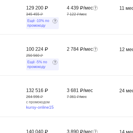
Frontend-разработка
А
129 200 ₽
4 439 ₽/мес
11 ме
FullStack-разработка
345 455 ₽
7 122 ₽/мес
Автоматизация 
Ещё
-10%
по
Flask
промокоду
Алгоритмы и стр
FastAPI
Администрирова
D
Архитектор ПО
100 224 ₽
2 784 ₽/мес
12 ме
DevOps
250 560 ₽
Администрирова
Ещё
-5%
по
Docker
промокоду
Б
Dart
Белый хакер
Drupal
132 516 ₽
3 681 ₽/мес
24 ме
Базы данных
DataLens
264 996 ₽
7 361 ₽/мес
Блокчейн
с промокодом
Delphi
kursy-online15
N
B
No-Code разраб
Backend разработка
140 040 ₽
3 890 ₽/мес
14 ме