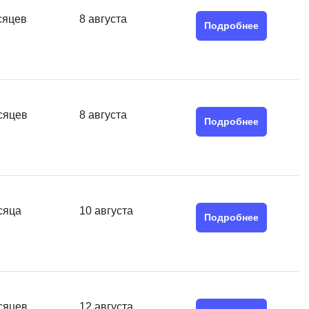
SRE
сяцев
8 августа
Selenium
Подробнее
тестирования
Solidity
уктуры данных
Н
ние Windows
Нагрузочное тестирование
сяцев
8 августа
Подробнее
Д
ние PostgreSQL
Дизайнер верстальщик
Х
Хранилища данных
сяца
10 августа
Подробнее
E
Elasticsearch
отка
Q
сяцев
12 августа