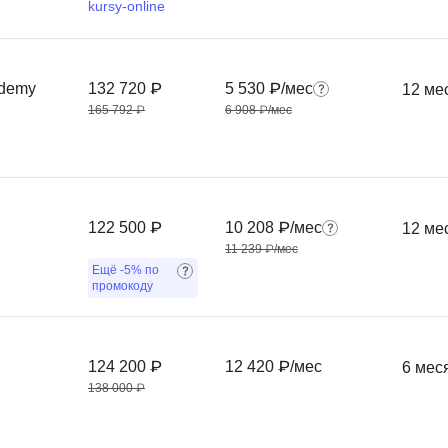
kursy-online
Фреймворк Symf
ASP.NET
Ansible
T
ademy
132 720 ₽
5 530 ₽/мес
12 ме
Arduino
TypeScript
165 792 ₽
6 908 ₽/мес
Android Studio
Tilda
Active Directory
Terraform
Apache Airflow
Three.js
122 500 ₽
10 208 ₽/мес
12 ме
Asterisk
V
11 239 ₽/мес
Ещё
-5%
по
API
VR/AR-разработ
промокоду
Р
VMware
Разработка мобильных
Visual Studio Co
124 200 ₽
12 420 ₽/мес
6 мес
приложений
138 000 ₽
R
Разработка игр
Rust
Разработка игр на Unity