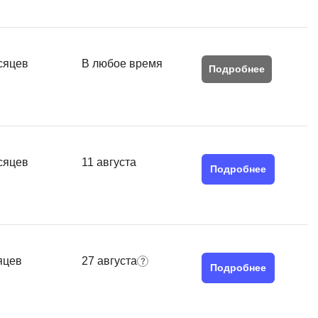
MATLAB
ony
MS SQL
сяцев
В любое время
Подробнее
C
Cisco
CI/CD
CentOS
сяцев
11 августа
ClickHouse
Подробнее
П
ка
Пентест
Промпт инжиниринг
de
яцев
27 августа
Подробнее
Программная инженерия
Парсинг