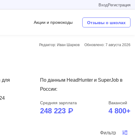
Вход
Регистрация
Акции и промокоды
Отзывы о школах
Редактор: Иван Шарков
Обновлено:
7 августа 2026
Операционные системы
W
Wordpress
 для
По данным HeadHunter и SuperJob в
Webflow
России:
Webpack
 24
Средняя зарплата
Вакансий
O
248 223 ₽
4 800+
Oracle SQL
OSINT
в
Фильтр
Objective-C