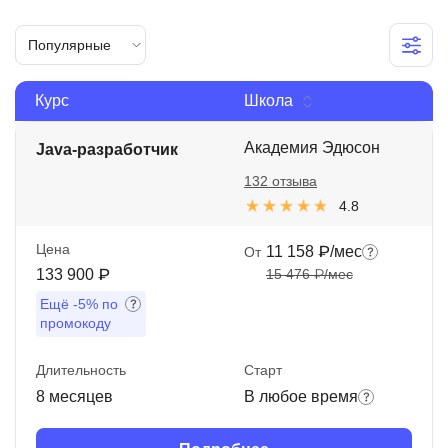
Иностранные языки
Популярные
Soft Skills
Курс
Школа
ДПО
Детям
Академия Эдюсон
Java-разработчик
132 отзыва
Акции и промокоды
4.8
Рейтинг онлайн-школ
Цена
11 158 ₽/мес
От
133 900 ₽
15 476 ₽/мес
Ещё
-5%
по
промокоду
Длительность
Старт
8 месяцев
В любое время