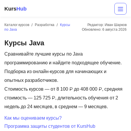
Kurs
Hub
Каталог курсов
Разработка
Курсы
Редактор: Иван Шарков
по Java
Обновлено:
6 августа 2026
Курсы Java
Сравнивайте лучшие курсы по Java
программированию и найдите подходящее обучение.
Подборка из онлайн-курсов для начинающих и
Разработка
опытных разработчиков.
Стоимость курсов — от 8 100 ₽ до 408 000 ₽, средняя
Маркетинг
стоимость — 125 725 ₽, длительность обучения от 2
Дизайн
недель до 24 месяцев, в среднем — 9 месяцев.
Аналитика
Как мы оцениваем курсы?
Программа защиты студентов от KursHub
Менеджмент