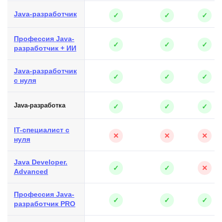
Java-разработчик
✓
✓
✓
Профессия Java-
✓
✓
✓
разработчик + ИИ
Java-разработчик
✓
✓
✓
с нуля
Java-разработка
✓
✓
✓
IT-специалист с
✕
✕
✕
нуля
Java Developer.
✓
✓
✕
Advanced
Профессия Java-
✓
✓
✓
разработчик PRO