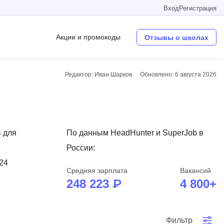
Вход
Регистрация
Акции и промокоды
Отзывы о школах
Редактор: Иван Шарков
Обновлено:
6 августа 2026
Операционные системы
W
Wordpress
 для
По данным HeadHunter и SuperJob в
Webflow
России:
Webpack
 24
Средняя зарплата
Вакансий
O
248 223 ₽
4 800+
Oracle SQL
OSINT
в
Фильтр
Objective-C