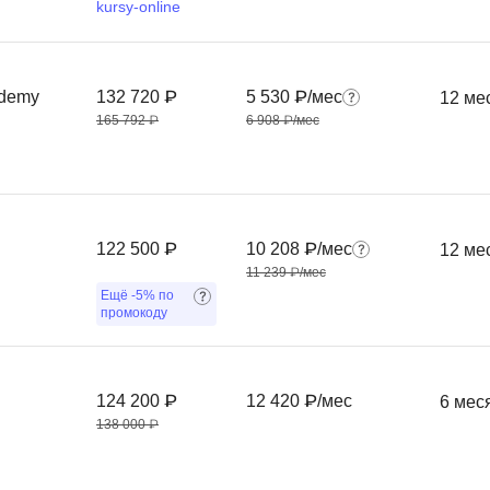
kursy-online
Фреймворк Symf
ASP.NET
Ansible
T
ademy
132 720 ₽
5 530 ₽/мес
12 ме
Arduino
TypeScript
165 792 ₽
6 908 ₽/мес
Android Studio
Tilda
Active Directory
Terraform
Apache Airflow
Three.js
122 500 ₽
10 208 ₽/мес
12 ме
Asterisk
V
11 239 ₽/мес
Ещё
-5%
по
API
VR/AR-разработ
промокоду
Р
VMware
Разработка мобильных
Visual Studio Co
124 200 ₽
12 420 ₽/мес
6 мес
приложений
138 000 ₽
R
Разработка игр
Rust
Разработка игр на Unity