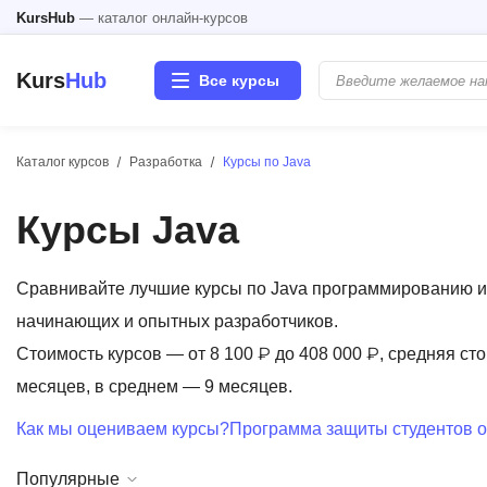
KursHub
— каталог онлайн-курсов
Kurs
Hub
Все курсы
Каталог курсов
Разработка
Курсы по Java
Разработка
Курсы Java
Маркетинг
Дизайн
Сравнивайте лучшие курсы по Java программированию и 
начинающих и опытных разработчиков.
Аналитика
Стоимость курсов — от 8 100 ₽ до 408 000 ₽, средняя сто
месяцев, в среднем — 9 месяцев.
Менеджмент
Как мы оцениваем курсы?
Программа защиты студентов о
Иностранные языки
Популярные