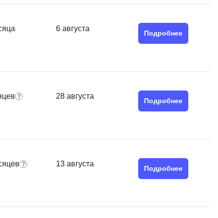
Я
Язык SQL
сяца
6 августа
Подробнее
К
Кибербезопасность
Компьютерное зрение
Компьютерные сети
яцев
28 августа
Подробнее
G
Groovy
GitLab
сяцев
13 августа
Godot
Подробнее
 архитектура
S
Scala
р