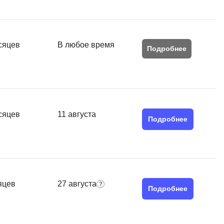
MATLAB
ony
MS SQL
сяцев
В любое время
Подробнее
C
Cisco
CI/CD
CentOS
сяцев
11 августа
ClickHouse
Подробнее
П
ка
Пентест
Промпт инжиниринг
de
яцев
27 августа
Подробнее
Программная инженерия
Парсинг