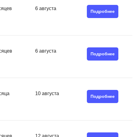
SRE
сяцев
6 августа
Selenium
Подробнее
тестирования
Solidity
уктуры данных
Н
ние Windows
Нагрузочное тестирование
сяцев
6 августа
Подробнее
Д
ние PostgreSQL
Дизайнер верстальщик
Х
Хранилища данных
сяца
10 августа
Подробнее
E
Elasticsearch
отка
Q
сяцев
12 августа