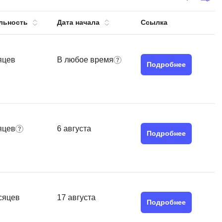
тов
OpenStack
льность
Дата начала
Ссылка
р
OpenCart
нет магазина
Z
яцев
В любое время
стрирование
Подробнее
Zabbix
H
tJS
Hadoop
go
яцев
6 августа
M
js
Подробнее
MS Access
ng
MongoDB
lar
MySQL
el
сяцев
17 августа
Microsoft Azure
er
Подробнее
MODX
s