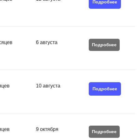
Подробнее
QGIS
Qt Creator
X
XML
сяцев
6 августа
Подробнее
U
аботкой и IT
UML
нами
Y
яцев
10 августа
Yandex Cloud
Подробнее
яцев
9 октября
Подробнее