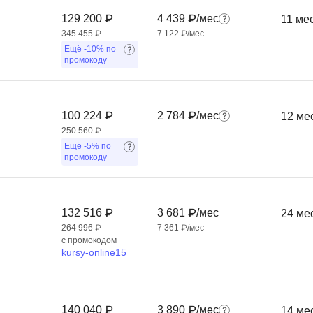
Frontend-разработка
А
129 200 ₽
4 439 ₽/мес
11 ме
FullStack-разработка
345 455 ₽
7 122 ₽/мес
Автоматизация 
Ещё
-10%
по
Flask
промокоду
Алгоритмы и стр
FastAPI
Администрирова
D
Архитектор ПО
100 224 ₽
2 784 ₽/мес
12 ме
DevOps
250 560 ₽
Администрирова
Ещё
-5%
по
Docker
промокоду
Б
Dart
Белый хакер
Drupal
132 516 ₽
3 681 ₽/мес
24 ме
Базы данных
DataLens
264 996 ₽
7 361 ₽/мес
Блокчейн
с промокодом
Delphi
kursy-online15
N
B
No-Code разраб
Backend разработка
140 040 ₽
3 890 ₽/мес
14 ме