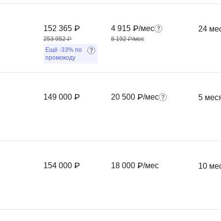
Ruby
Разработка на языке C и C++
RabbitMQ
152 365 ₽
4 915 ₽/мес
24 ме
Разработка на Kotlin
253 952 ₽
8 192 ₽/мес
React Native
Разработка игр на Unreal Engine
Ещё
-33%
по
промокоду
L
Работа с GIT
Linux
Разработка на языке Swift
LibGDX
Реверс инжиниринг
149 000 ₽
20 500 ₽/мес
5 мес
Робототехника для взрослых
K
Ручное тестирование
Kubernetes
I
М
154 000 ₽
18 000 ₽/мес
10 ме
iOS разработка
Микросервисная
IoT
Т
F
Тестирование иг