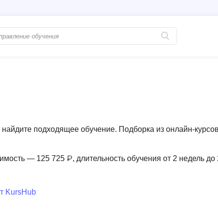
Популярные
PostgreSQL
Python-разработка
Pascal
Java-разработка
Postman
QA-тестирование
Perl
найдите подходящее обучение. Подборка из онлайн-курсов
Информационная безопасность
Powershell
Разработка на языке C#
PyQt
имость — 125 725 ₽, длительность обучения от 2 недель до
Системное администрирование
Prometheus
Golang-разработка
т KursHub
С
В
Создание сайто