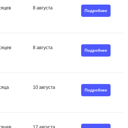
SRE
сяцев
8 августа
Selenium
Подробнее
тестирования
Solidity
уктуры данных
Н
ние Windows
Нагрузочное тестирование
сяцев
8 августа
Подробнее
Д
ние PostgreSQL
Дизайнер верстальщик
Х
Хранилища данных
сяца
10 августа
Подробнее
E
Elasticsearch
отка
Q
сяцев
12 августа