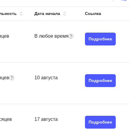
тов
OpenStack
льность
Дата начала
Ссылка
р
OpenCart
нет магазина
Z
яцев
В любое время
стрирование
Подробнее
Zabbix
H
tJS
Hadoop
go
яцев
10 августа
M
js
Подробнее
MS Access
ng
MongoDB
lar
MySQL
el
сяцев
17 августа
Microsoft Azure
er
Подробнее
MODX
s