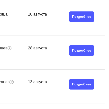
Я
Язык SQL
сяца
10 августа
Подробнее
К
Кибербезопасность
Компьютерное зрение
Компьютерные сети
яцев
28 августа
Подробнее
G
Groovy
GitLab
сяцев
13 августа
Godot
Подробнее
 архитектура
S
Scala
р