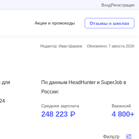
Вход
Регистрация
Акции и промокоды
Отзывы о школах
Редактор: Иван Шарков
Обновлено:
7 августа 2026
Операционные системы
W
Wordpress
 для
По данным HeadHunter и SuperJob в
Webflow
России:
Webpack
 24
Средняя зарплата
Вакансий
O
248 223 ₽
4 800+
Oracle SQL
OSINT
в
Фильтр
Objective-C