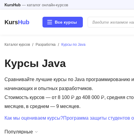
KursHub
— каталог онлайн-курсов
Kurs
Hub
Все курсы
Каталог курсов
Разработка
Курсы по Java
Разработка
Курсы Java
Маркетинг
Дизайн
Сравнивайте лучшие курсы по Java программированию и 
начинающих и опытных разработчиков.
Аналитика
Стоимость курсов — от 8 100 ₽ до 408 000 ₽, средняя сто
месяцев, в среднем — 9 месяцев.
Менеджмент
Как мы оцениваем курсы?
Программа защиты студентов о
Иностранные языки
Популярные