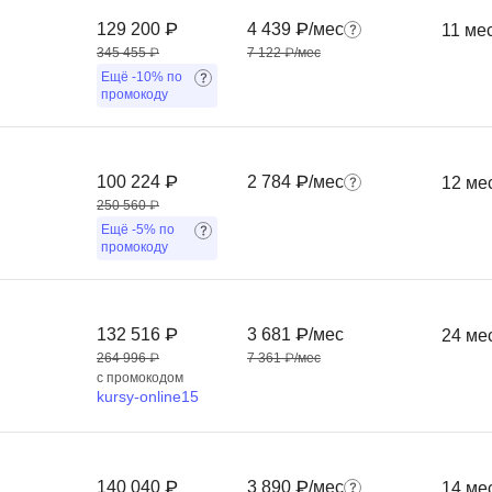
Frontend-разработка
А
129 200 ₽
4 439 ₽/мес
11 ме
FullStack-разработка
345 455 ₽
7 122 ₽/мес
Автоматизация 
Ещё
-10%
по
Flask
промокоду
Алгоритмы и стр
FastAPI
Администрирова
D
Архитектор ПО
100 224 ₽
2 784 ₽/мес
12 ме
DevOps
250 560 ₽
Администрирова
Ещё
-5%
по
Docker
промокоду
Б
Dart
Белый хакер
Drupal
132 516 ₽
3 681 ₽/мес
24 ме
Базы данных
DataLens
264 996 ₽
7 361 ₽/мес
Блокчейн
с промокодом
Delphi
kursy-online15
N
B
No-Code разраб
Backend разработка
140 040 ₽
3 890 ₽/мес
14 ме