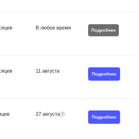
MATLAB
ony
MS SQL
сяцев
В любое время
Подробнее
C
Cisco
CI/CD
CentOS
сяцев
11 августа
ClickHouse
Подробнее
П
ка
Пентест
Промпт инжиниринг
de
яцев
27 августа
Подробнее
Программная инженерия
Парсинг