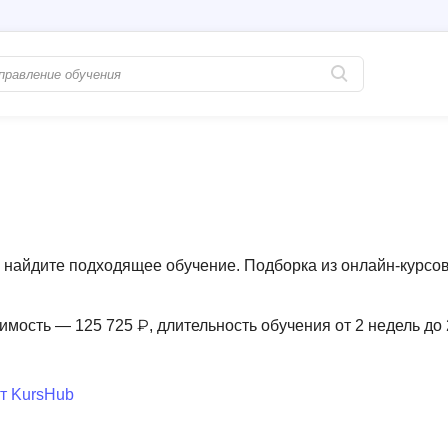
Популярные
PostgreSQL
Python-разработка
Pascal
Java-разработка
Postman
QA-тестирование
Perl
найдите подходящее обучение. Подборка из онлайн-курсов
Информационная безопасность
Powershell
Разработка на языке C#
PyQt
имость — 125 725 ₽, длительность обучения от 2 недель до
Системное администрирование
Prometheus
Golang-разработка
т KursHub
С
В
Создание сайто