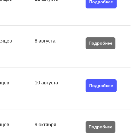
Подробнее
QGIS
Qt Creator
X
XML
сяцев
8 августа
Подробнее
U
аботкой и IT
UML
нами
Y
яцев
10 августа
Yandex Cloud
Подробнее
яцев
9 октября
Подробнее