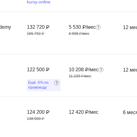
kursy-online
Фреймворк Symf
ASP.NET
Ansible
T
ademy
132 720 ₽
5 530 ₽/мес
12 ме
Arduino
TypeScript
165 792 ₽
6 908 ₽/мес
Android Studio
Tilda
Active Directory
Terraform
Apache Airflow
Three.js
122 500 ₽
10 208 ₽/мес
12 ме
Asterisk
V
11 239 ₽/мес
Ещё
-5%
по
API
VR/AR-разработ
промокоду
Р
VMware
Разработка мобильных
Visual Studio Co
124 200 ₽
12 420 ₽/мес
6 мес
приложений
138 000 ₽
R
Разработка игр
Rust
Разработка игр на Unity