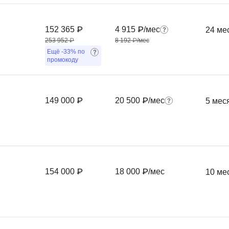
Ruby
Разработка на языке C и C++
RabbitMQ
152 365 ₽
4 915 ₽/мес
24 ме
Разработка на Kotlin
253 952 ₽
8 192 ₽/мес
React Native
Разработка игр на Unreal Engine
Ещё
-33%
по
промокоду
L
Работа с GIT
Linux
Разработка на языке Swift
LibGDX
Реверс инжиниринг
149 000 ₽
20 500 ₽/мес
5 мес
Робототехника для взрослых
K
Ручное тестирование
Kubernetes
I
М
154 000 ₽
18 000 ₽/мес
10 ме
iOS разработка
Микросервисная
IoT
Т
F
Тестирование иг