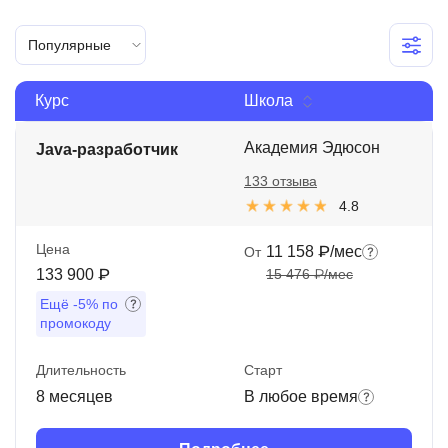
Иностранные языки
Популярные
Soft Skills
Курс
Школа
ДПО
Детям
Академия Эдюсон
Java-разработчик
133 отзыва
Акции и промокоды
4.8
Рейтинг онлайн-школ
Цена
11 158 ₽/мес
От
133 900 ₽
15 476 ₽/мес
Ещё
-5%
по
промокоду
Длительность
Старт
8 месяцев
В любое время