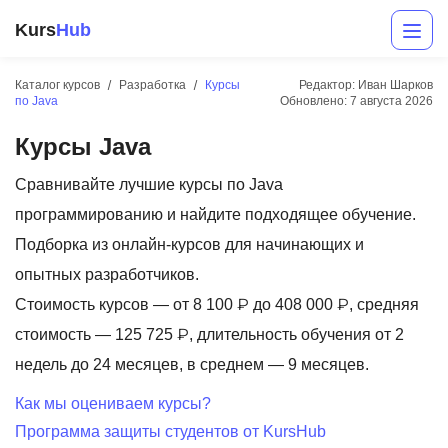
Kurs
Hub
Каталог курсов
Разработка
Курсы
Редактор: Иван Шарков
по Java
Обновлено:
7 августа 2026
Курсы Java
Сравнивайте лучшие курсы по Java
программированию и найдите подходящее обучение.
Подборка из онлайн-курсов для начинающих и
Разработка
опытных разработчиков.
Стоимость курсов — от 8 100 ₽ до 408 000 ₽, средняя
Маркетинг
стоимость — 125 725 ₽, длительность обучения от 2
Дизайн
недель до 24 месяцев, в среднем — 9 месяцев.
Аналитика
Как мы оцениваем курсы?
Программа защиты студентов от KursHub
Менеджмент