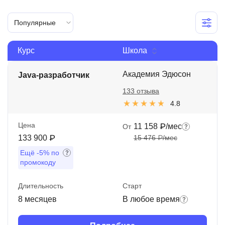
Иностранные языки
Популярные
Soft Skills
Курс
Школа
ДПО
Детям
Академия Эдюсон
Java-разработчик
133 отзыва
Акции и промокоды
4.8
Рейтинг онлайн-школ
Цена
11 158 ₽/мес
От
133 900 ₽
15 476 ₽/мес
Ещё
-5%
по
промокоду
Длительность
Старт
8 месяцев
В любое время