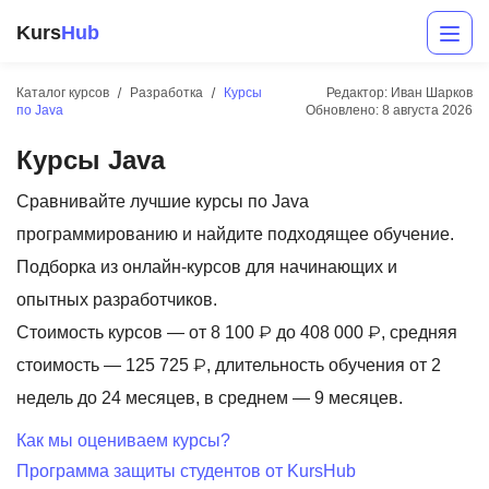
Kurs
Hub
Каталог курсов
Разработка
Курсы
Редактор: Иван Шарков
по Java
Обновлено:
8 августа 2026
Курсы Java
Сравнивайте лучшие курсы по Java
программированию и найдите подходящее обучение.
Подборка из онлайн-курсов для начинающих и
Разработка
опытных разработчиков.
Стоимость курсов — от 8 100 ₽ до 408 000 ₽, средняя
Маркетинг
стоимость — 125 725 ₽, длительность обучения от 2
Дизайн
недель до 24 месяцев, в среднем — 9 месяцев.
Аналитика
Как мы оцениваем курсы?
Программа защиты студентов от KursHub
Менеджмент