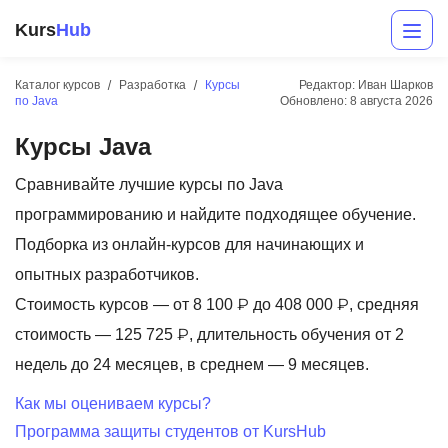
Kurs
Hub
Каталог курсов
Разработка
Курсы
Редактор: Иван Шарков
по Java
Обновлено:
8 августа 2026
Курсы Java
Сравнивайте лучшие курсы по Java
программированию и найдите подходящее обучение.
Подборка из онлайн-курсов для начинающих и
Разработка
опытных разработчиков.
Стоимость курсов — от 8 100 ₽ до 408 000 ₽, средняя
Маркетинг
стоимость — 125 725 ₽, длительность обучения от 2
Дизайн
недель до 24 месяцев, в среднем — 9 месяцев.
Аналитика
Как мы оцениваем курсы?
Программа защиты студентов от KursHub
Менеджмент