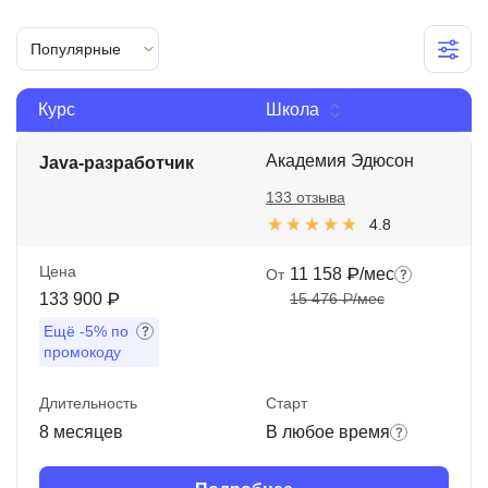
Иностранные языки
Популярные
Soft Skills
Курс
Школа
ДПО
Детям
Академия Эдюсон
Java-разработчик
133 отзыва
Акции и промокоды
4.8
Рейтинг онлайн-школ
Цена
11 158 ₽/мес
От
133 900 ₽
15 476 ₽/мес
Ещё
-5%
по
промокоду
Длительность
Старт
8 месяцев
В любое время