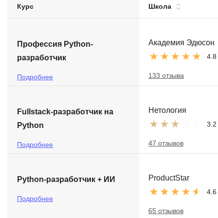
Курс
Школа
Soft Skills
ДПО
Академия Эдюсон
Профессия Python-
4.8
разработчик
Детям
133 отзыва
Подробнее
Нетология
Fullstack-разработчик на
3.2
Python
47 отзывов
Подробнее
ProductStar
Python-разработчик + ИИ
4.6
Подробнее
65 отзывов