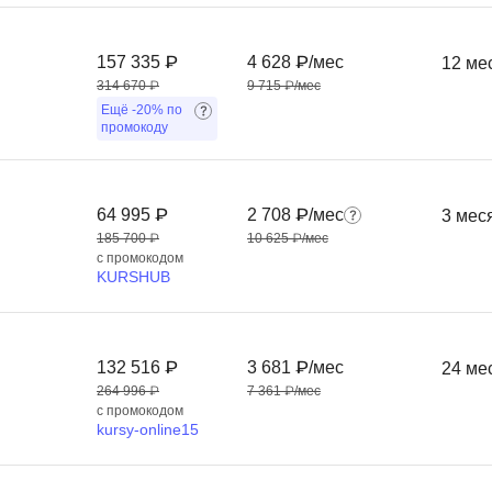
Фреймворк Symf
ASP.NET
157 335 ₽
4 628 ₽/мес
12 ме
Ansible
T
314 670 ₽
9 715 ₽/мес
Ещё
-20%
по
Arduino
TypeScript
промокоду
Android Studio
Tilda
Active Directory
Terraform
64 995 ₽
2 708 ₽/мес
3 мес
Apache Airflow
Three.js
185 700 ₽
10 625 ₽/мес
с промокодом
Asterisk
V
KURSHUB
API
VR/AR-разработ
Р
VMware
132 516 ₽
3 681 ₽/мес
24 ме
Разработка мобильных
Visual Studio Co
264 996 ₽
7 361 ₽/мес
приложений
с промокодом
kursy-online15
R
Разработка игр
Rust
Разработка игр на Unity