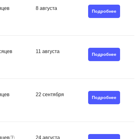
Я
яцев
8 августа
Подробнее
Язык SQL
К
Кибербезопасность
Компьютерное зрение
сяцев
11 августа
Подробнее
Компьютерные сети
G
Groovy
GitLab
яцев
22 сентября
Подробнее
Godot
 архитектура
S
Scala
р
яцев
24 августа