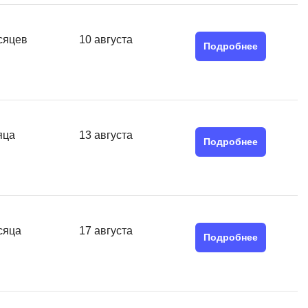
MATLAB
ony
MS SQL
сяцев
10 августа
Подробнее
C
Cisco
CI/CD
яца
13 августа
CentOS
Подробнее
ClickHouse
П
ка
Пентест
сяца
17 августа
Подробнее
Промпт инжиниринг
de
Программная инженерия
Парсинг