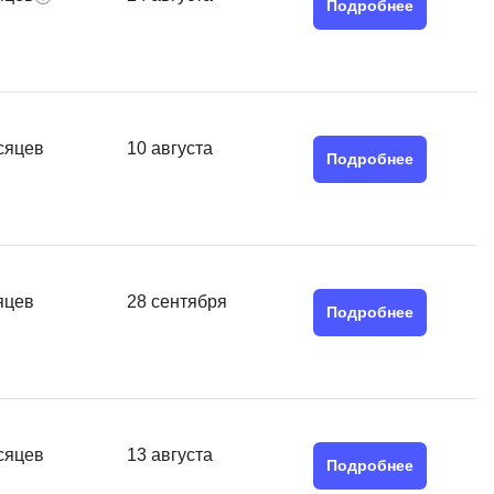
SRE
Подробнее
Selenium
тестирования
Solidity
уктуры данных
Н
ние Windows
сяцев
10 августа
Подробнее
Нагрузочное тестирование
Д
ние PostgreSQL
Дизайнер верстальщик
Х
яцев
28 сентября
Подробнее
Хранилища данных
E
Elasticsearch
сяцев
13 августа
отка
Подробнее
Q