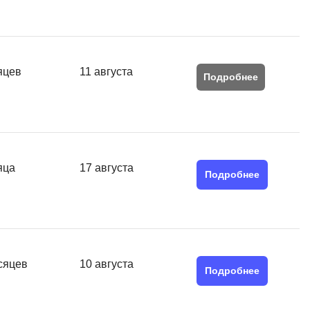
QGIS
Qt Creator
X
яцев
11 августа
Подробнее
XML
U
аботкой и IT
UML
нами
яца
17 августа
Y
Подробнее
Yandex Cloud
сяцев
10 августа
Подробнее