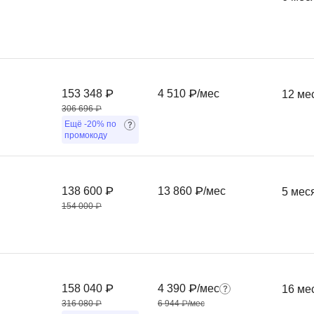
Frontend-разработка
А
FullStack-разработка
Автоматизация 
Flask
Алгоритмы и стр
FastAPI
Администрирова
153 348 ₽
4 510 ₽/мес
12 ме
D
306 696 ₽
Архитектор ПО
Ещё
-20%
по
DevOps
промокоду
Администрирова
Docker
Б
Dart
138 600 ₽
13 860 ₽/мес
5 мес
Белый хакер
Drupal
154 000 ₽
Базы данных
DataLens
Блокчейн
Delphi
N
B
158 040 ₽
4 390 ₽/мес
16 ме
No-Code разраб
Backend разработка
316 080 ₽
6 944 ₽/мес