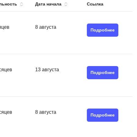
льность
Дата начала
Ссылка
тов
OpenStack
р
OpenCart
яцев
8 августа
нет магазина
Подробнее
Z
стрирование
Zabbix
H
tJS
Hadoop
сяцев
13 августа
go
Подробнее
M
js
MS Access
ng
MongoDB
lar
сяцев
8 августа
MySQL
el
Подробнее
Microsoft Azure
er
MODX
s