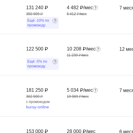
Ruby
131 240 ₽
4 482 ₽/мес
Разработка на языке C и C++
7 мес
350 909 ₽
6 412 ₽/мес
RabbitMQ
Разработка на Kotlin
Ещё
-10%
по
React Native
промокоду
Разработка игр на Unreal Engine
L
Работа с GIT
Linux
Разработка на языке Swift
122 500 ₽
10 208 ₽/мес
12 ме
11 239 ₽/мес
LibGDX
Реверс инжиниринг
Ещё
-5%
по
промокоду
Робототехника для взрослых
K
Ручное тестирование
Kubernetes
181 250 ₽
5 034 ₽/мес
7 мес
I
М
362 500 ₽
10 069 ₽/мес
iOS разработка
с промокодом
Микросервисная
kursy-online
IoT
Т
F
Тестирование иг
153 000 ₽
28 000 ₽/мес
6 мес