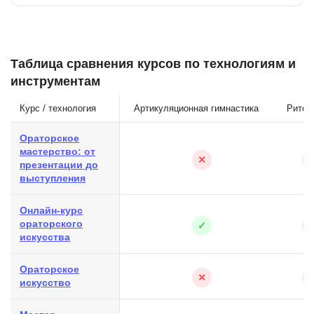
Таблица сравнения курсов по технологиям и
инструментам
Курс / технология
Артикуляционная гимнастика
Ритор
Ораторское
мастерство: от
✕
презентации до
выступления
Онлайн-курс
ораторского
✓
искусства
Ораторское
✕
искусство