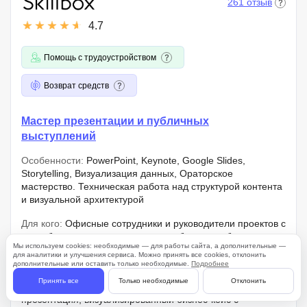
261 отзыв
4.7
Помощь с трудоустройством
Возврат средств
Мастер презентации и публичных
выступлений
Особенности:
PowerPoint, Keynote, Google Slides,
Storytelling, Визуализация данных, Ораторское
мастерство. Техническая работа над структурой контента
и визуальной архитектурой
Для кого:
Офисные сотрудники и руководители проектов с
потребностью в структурировании больших объемов
Мы используем cookies: необходимые — для работы сайта, а дополнительные —
данных для оперативной отчетности или внешних
для аналитики и улучшения сервиса. Можно принять все cookies, отклонить
коммуникаций
дополнительные или оставить только необходимые.
Подробнее
Принять все
Только необходимые
Отклонить
Результат:
Pitch deck, аналитическая отчетная
презентация, визуализированный бизнес-кейс с