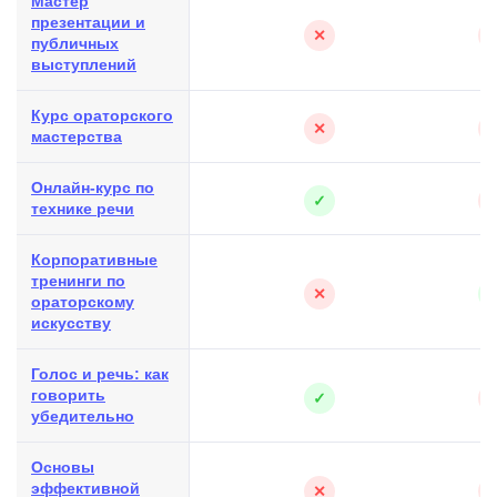
Мастер
презентации и
✕
публичных
выступлений
Курс ораторского
✕
мастерства
Онлайн-курс по
✓
технике речи
Корпоративные
тренинги по
✕
ораторскому
искусству
Голос и речь: как
говорить
✓
убедительно
Основы
эффективной
✕