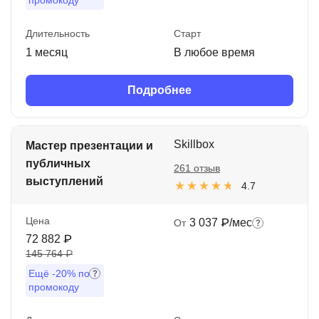
промокоду
Длительность
Старт
1 месяц
В любое время
Подробнее
Skillbox
Мастер презентации и
публичных
261 отзыв
выступлений
4.7
Цена
3 037 ₽/мес
От
72 882 ₽
145 764 ₽
Ещё
-20%
по
промокоду