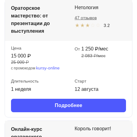
Нетология
Иностранные языки
Ораторское
мастерство: от
47 отзывов
Soft Skills
презентации до
3.2
выступления
ДПО
Детям
Цена
1 250 ₽/мес
От
15 000 ₽
2 083 ₽/мес
Акции и промокоды
25 000 ₽
kursy-online
с промокодом
Рейтинг онлайн-школ
Длительность
Старт
1 неделя
12 августа
Подробнее
Король говорит!
Онлайн-курс
ораторского