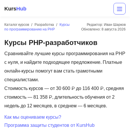
Kurs
Hub
Каталог курсов
Разработка
Курсы
Редактор: Иван Шарков
по программированию на PHP
Обновлено:
8 августа 2026
Курсы PHP-разработчиков
Сравнивайте лучшие курсы программирования на PHP
с нуля, и найдите подходящее предложение. Платные
онлайн-курсы помогут вам стать грамотными
Разработка
специалистами.
Стоимость курсов — от 30 600 ₽ до 116 400 ₽, средняя
Маркетинг
стоимость — 81 358 ₽, длительность обучения от 2
Дизайн
недель до 12 месяцев, в среднем — 6 месяцев.
Аналитика
Как мы оцениваем курсы?
Программа защиты студентов от KursHub
Менеджмент