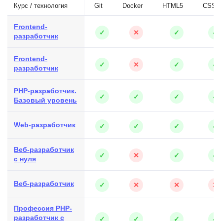
Курс / технология
Git
Docker
HTML5
CSS3
Frontend-
✓
✕
✓
✓
разработчик
Frontend-
✓
✕
✓
✓
разработчик
PHP-разработчик.
✓
✓
✓
✓
Базовый уровень
Web-разработчик
✓
✓
✓
✓
Веб-разработчик
✓
✕
✓
✓
с нуля
Веб-разработчик
✓
✕
✕
✕
Профессия PHP-
разработчик с
✓
✓
✓
✓