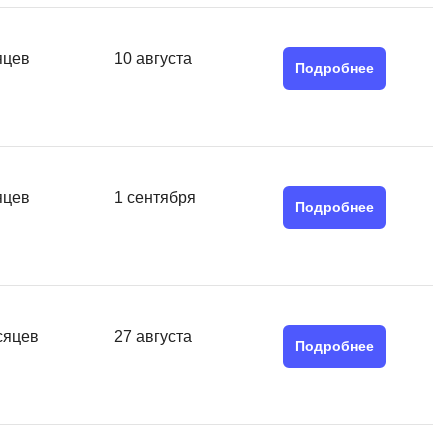
Я
Язык SQL
яцев
10 августа
Подробнее
К
Кибербезопасность
Компьютерное зрение
Компьютерные сети
яцев
1 сентября
Подробнее
G
Groovy
GitLab
сяцев
27 августа
Godot
Подробнее
 архитектура
S
Scala
р