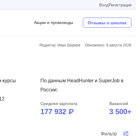
Вход
Регистрация
Акции и промокоды
Отзывы о школах
Редактор: Иван Шарков
Обновлено:
9 августа 2026
Операционные системы
W
Wordpress
н-курсы
По данным HeadHunter и SuperJob в
Webflow
России:
Webpack
12
Средняя зарплата
Вакансий
O
177 932 ₽
3 500+
Oracle SQL
OSINT
в
Фильтр
Objective-C