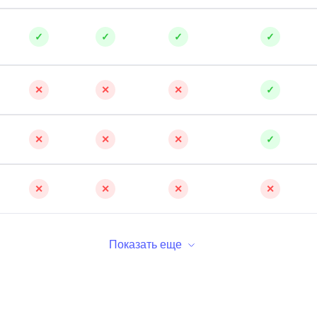
✓
✓
✓
✓
✕
✕
✕
✓
✕
✕
✕
✓
✕
✕
✕
✕
Показать еще