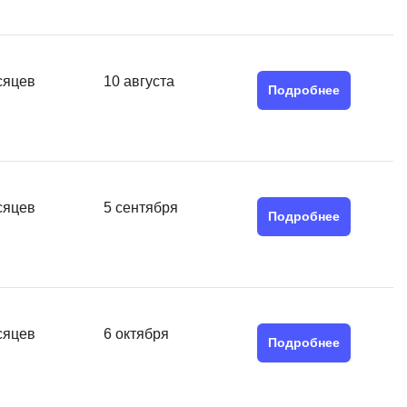
MATLAB
ony
MS SQL
сяцев
10 августа
C
Подробнее
Cisco
CI/CD
CentOS
сяцев
5 сентября
ClickHouse
Подробнее
П
ка
Пентест
Промпт инжиниринг
de
сяцев
6 октября
Подробнее
Программная инженерия
Парсинг