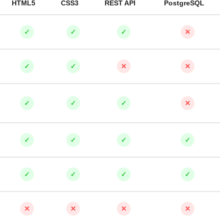
HTML5
CSS3
REST API
PostgreSQL
✓
✓
✓
✕
✓
✓
✕
✕
✓
✓
✓
✕
✓
✓
✓
✓
✓
✓
✓
✓
✕
✕
✕
✕