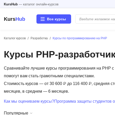
KursHub
— каталог онлайн-курсов
Kurs
Hub
Все курсы
Каталог курсов
Разработка
Курсы по программированию на PHP
Разработка
Курсы PHP-разработчи
Маркетинг
Дизайн
Сравнивайте лучшие курсы программирования на PHP с 
помогут вам стать грамотными специалистами.
Аналитика
Стоимость курсов — от 30 600 ₽ до 116 400 ₽, средняя ст
месяцев, в среднем — 6 месяцев.
Менеджмент
Как мы оцениваем курсы?
Программа защиты студентов о
Иностранные языки
Популярные