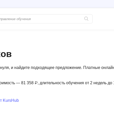
Популярные
PostgreSQL
Python-разработка
Pascal
ков
Java-разработка
Postman
QA-тестирование
Perl
нуля, и найдите подходящее предложение. Платные онлай
Информационная безопасность
Powershell
Разработка на языке C#
PyQt
оимость — 81 358 ₽, длительность обучения от 2 недель до 
Системное администрирование
Prometheus
Golang-разработка
т KursHub
С
В
Создание сайто