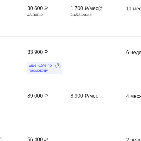
Frontend-разработка
А
30 600 ₽
1 700 ₽/мес
11 ме
FullStack-разработка
46 000 ₽
2 453 ₽/мес
Автоматизация 
Flask
Алгоритмы и стр
FastAPI
Администрирова
D
Архитектор ПО
33 900 ₽
6 нед
DevOps
Администрирова
Ещё
-15%
по
Docker
промокоду
Б
Dart
Белый хакер
Drupal
89 000 ₽
8 900 ₽/мес
4 мес
Базы данных
DataLens
Блокчейн
Delphi
N
B
No-Code разраб
Backend разработка
)
56 400 ₽
2 нед