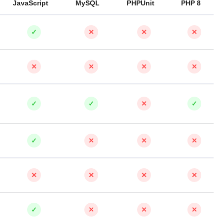
JavaScript
MySQL
PHPUnit
PHP 8
✓
✕
✕
✕
✕
✕
✕
✕
✓
✓
✕
✓
✓
✕
✕
✕
✕
✕
✕
✕
✓
✕
✕
✕