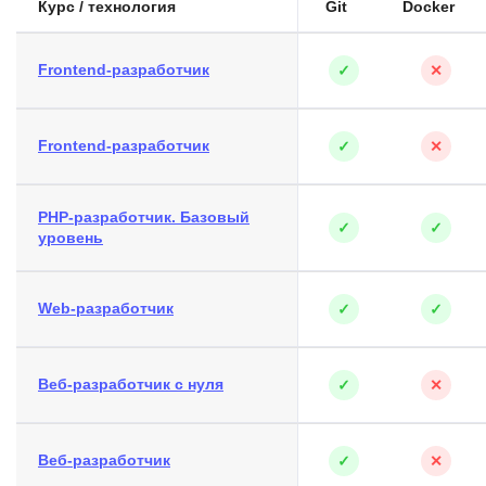
Курс / технология
Git
Docker
Frontend-разработчик
✓
✕
Frontend-разработчик
✓
✕
PHP-разработчик. Базовый
✓
✓
уровень
Web-разработчик
✓
✓
Веб-разработчик с нуля
✓
✕
Веб-разработчик
✓
✕