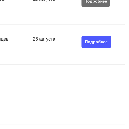
Подробнее
QGIS
Qt Creator
X
XML
яцев
26 августа
Подробнее
U
аботкой и IT
UML
нами
Y
Yandex Cloud