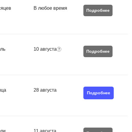
SRE
сяцев
В любое время
Selenium
Подробнее
тестирования
Solidity
уктуры данных
Н
ние Windows
Нагрузочное тестирование
ель
10 августа
Подробнее
Д
ние PostgreSQL
Дизайнер верстальщик
Х
Хранилища данных
яца
28 августа
Подробнее
E
Elasticsearch
отка
Q
ели
11 августа