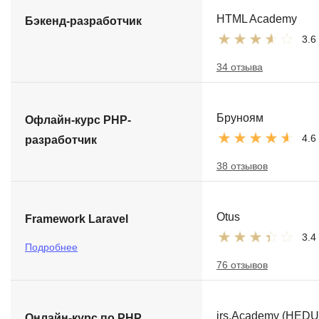
HTML Academy
Бэкенд-разработчик
3.6
34 отзыва
Бруноям
Офлайн-курс PHP-
4.6
разработчик
38 отзывов
Otus
Framework Laravel
3.4
Подробнее
76 отзывов
irs.Academy (HEDU
Онлайн-курс по PHP