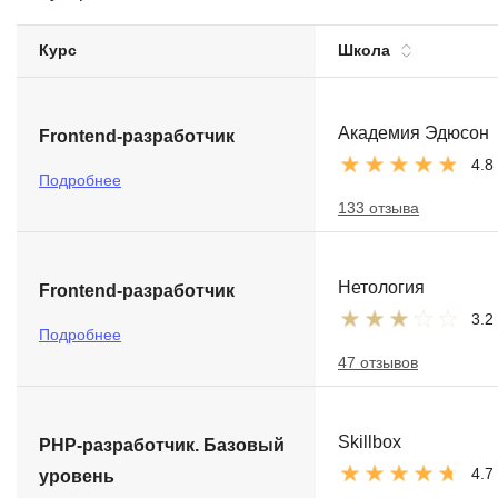
Soft Skills
Курс
Школа
ДПО
Академия Эдюсон
Frontend-разработчик
Детям
4.8
Подробнее
133 отзыва
Нетология
Frontend-разработчик
3.2
Подробнее
47 отзывов
Skillbox
PHP-разработчик. Базовый
4.7
уровень