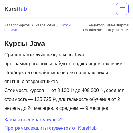
Kurs
Hub
Каталог курсов
Разработка
Курсы
Редактор: Иван Шарков
по Java
Обновлено:
7 августа 2026
Курсы Java
Сравнивайте лучшие курсы по Java
программированию и найдите подходящее обучение.
Подборка из онлайн-курсов для начинающих и
Разработка
опытных разработчиков.
Стоимость курсов — от 8 100 ₽ до 408 000 ₽, средняя
Маркетинг
стоимость — 125 725 ₽, длительность обучения от 2
Дизайн
недель до 24 месяцев, в среднем — 9 месяцев.
Аналитика
Как мы оцениваем курсы?
Программа защиты студентов от KursHub
Менеджмент