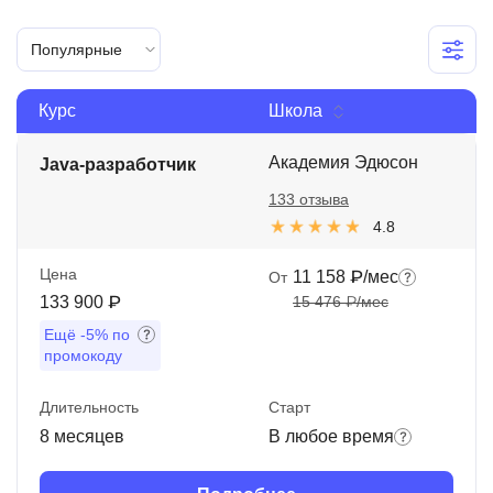
Иностранные языки
Популярные
Soft Skills
Курс
Школа
ДПО
Детям
Академия Эдюсон
Java-разработчик
133 отзыва
Акции и промокоды
4.8
Рейтинг онлайн-школ
Цена
11 158 ₽/мес
От
133 900 ₽
15 476 ₽/мес
Ещё
-5%
по
промокоду
Длительность
Старт
8 месяцев
В любое время