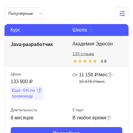
Иностранные языки
Популярные
Soft Skills
Курс
Школа
ДПО
Детям
Академия Эдюсон
Java-разработчик
133 отзыва
Акции и промокоды
4.8
Рейтинг онлайн-школ
Цена
11 158 ₽/мес
От
133 900 ₽
15 476 ₽/мес
Ещё
-5%
по
промокоду
Длительность
Старт
8 месяцев
В любое время