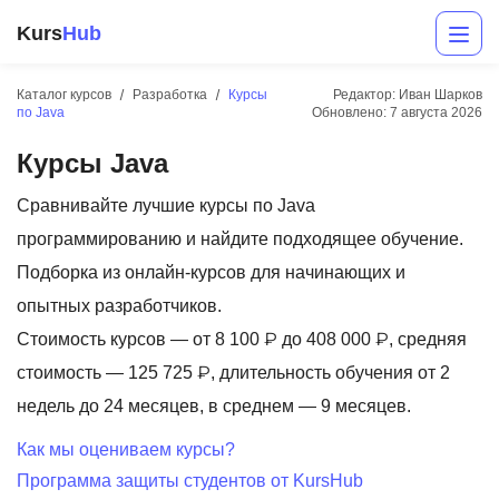
Kurs
Hub
Каталог курсов
Разработка
Курсы
Редактор: Иван Шарков
по Java
Обновлено:
7 августа 2026
Курсы Java
Сравнивайте лучшие курсы по Java
программированию и найдите подходящее обучение.
Подборка из онлайн-курсов для начинающих и
Разработка
опытных разработчиков.
Стоимость курсов — от 8 100 ₽ до 408 000 ₽, средняя
Маркетинг
стоимость — 125 725 ₽, длительность обучения от 2
Дизайн
недель до 24 месяцев, в среднем — 9 месяцев.
Аналитика
Как мы оцениваем курсы?
Программа защиты студентов от KursHub
Менеджмент