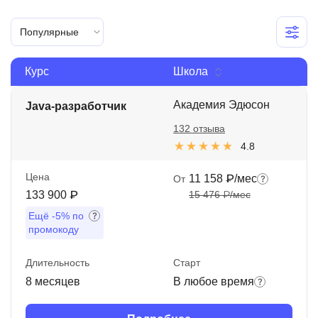
Иностранные языки
Популярные
Soft Skills
Курс
Школа
ДПО
Детям
Академия Эдюсон
Java-разработчик
132 отзыва
Акции и промокоды
4.8
Рейтинг онлайн-школ
Цена
11 158 ₽/мес
От
133 900 ₽
15 476 ₽/мес
Ещё
-5%
по
промокоду
Длительность
Старт
8 месяцев
В любое время