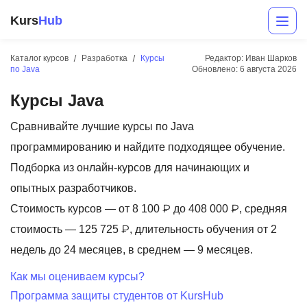
Kurs
Hub
Каталог курсов
Разработка
Курсы
Редактор: Иван Шарков
по Java
Обновлено:
6 августа 2026
Курсы Java
Сравнивайте лучшие курсы по Java
программированию и найдите подходящее обучение.
Подборка из онлайн-курсов для начинающих и
Разработка
опытных разработчиков.
Стоимость курсов — от 8 100 ₽ до 408 000 ₽, средняя
Маркетинг
стоимость — 125 725 ₽, длительность обучения от 2
Дизайн
недель до 24 месяцев, в среднем — 9 месяцев.
Аналитика
Как мы оцениваем курсы?
Программа защиты студентов от KursHub
Менеджмент