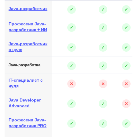
Java-разработчик
✓
✓
✓
Профессия Java-
✓
✓
✓
разработчик + ИИ
Java-разработчик
✓
✓
✓
с нуля
Java-разработка
✓
✓
✓
IT-специалист с
✕
✕
✕
нуля
Java Developer.
✓
✓
✕
Advanced
Профессия Java-
✓
✓
✓
разработчик PRO